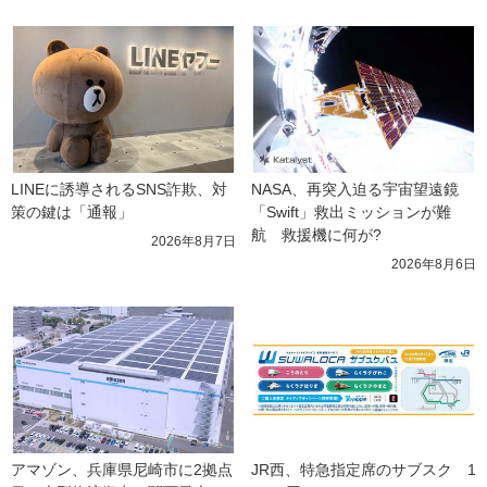
LINEに誘導されるSNS詐欺、対
NASA、再突入迫る宇宙望遠鏡
策の鍵は「通報」
「Swift」救出ミッションが難
航　救援機に何が?
2026年8月7日
2026年8月6日
アマゾン、兵庫県尼崎市に2拠点
JR西、特急指定席のサブスク　1