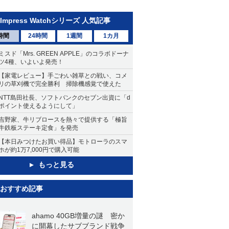
Impress Watchシリーズ 人気記事
時間
24時間
1週間
1カ月
ミスド「Mrs. GREEN APPLE」のコラボドーナ
ツ4種、いよいよ発売！
【家電レビュー】手ごわい雑草との戦い、コメ
リの草刈機で完全勝利 掃除機感覚で使えた
NTT島田社長、ソフトバンクのセブン出資に「d
ポイント使えるようにして」
吉野家、牛リブロースを熱々で提供する「極旨
牛鉄板ステーキ定食」を発売
【本日みつけたお買い得品】モトローラのスマ
ホが約1万7,000円で購入可能
もっと見る
おすすめ記事
ahamo 40GB増量の謎 密か
に開幕したサブブランド戦争