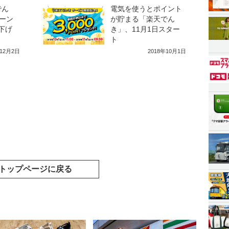
でん
電気を使うとポイント
ーン
が貯まる「楽天でん
き下げ
き」、11月1日スター
ト
年12月2日
2018年10月1日
トップページに戻る