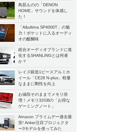
鳥肌ものの「DENON
HOME」サウンドを体感し
た！
「A&ultima SP4000T」の魅
力！ポケットに入るオーディ
オの醍醐味
総合オーディオブランドに進
化するSHANLINGとは何者
か？
レイズ鍛造1ピースアルミホ
イール「CE28 N-plus」軽量
なままに剛性を向上
お値段そのままでメモリ倍
増！メモリ32GBの「お得な
ゲーミングノート」
Amazon プライムデー過去最
安! Anker注目プロジェクタ
ー3モデルを使ってみた