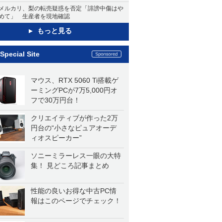
メルカリ、梨の転売疑惑を否定「誹謗中傷はや
めて」 生産者を現地確認
もっと見る
Special Site
マウス、RTX 5060 Ti搭載ゲ
ーミングPCが7万5,000円オ
フで30万円台！
クリエイティブが作った2万
円台の“小さなピュアオーデ
ィオスピーカー”
ソニーミラーレス一眼の大特
集！ 見どころ記事まとめ
性能の良いお得な中古PC情
報はこのページでチェック！