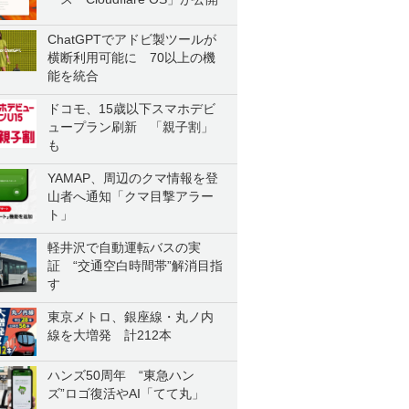
ChatGPTでアドビ製ツールが
横断利用可能に 70以上の機
能を統合
ドコモ、15歳以下スマホデビ
ュープラン刷新 「親子割」
も
YAMAP、周辺のクマ情報を登
山者へ通知「クマ目撃アラー
ト」
軽井沢で自動運転バスの実
証 “交通空白時間帯”解消目指
す
東京メトロ、銀座線・丸ノ内
線を大増発 計212本
ハンズ50周年 “東急ハン
ズ”ロゴ復活やAI「てて丸」