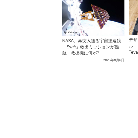
デザ
NASA、再突入迫る宇宙望遠鏡
ル 
「Swift」救出ミッションが難
Tev
航 救援機に何が?
2026年8月6日