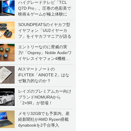
ハイグレードテレビ「TCL
Q7D Pro」。圧巻の色彩美で
映画＆ゲームが極上体験に
SOUNDPEATSのイヤカフ型
イヤフォン「UU2イヤーカ
フ」をイヤカフマニアが語る
エントリーなのに脅威の実
力!「Osprey」Noble Audioワ
イヤレスイヤフォン4機種を
一気に聴く
AIスマートノートの
iFLYTEK「AINOTE 2」はな
ぜ魅力的なのか？
レイズのプレミアムカー向け
ブランドHOMURAから
「2×9R」が登場！
メモリ32GBでも予算内。産
経新聞社がAMD Ryzen搭載
dynabookを2千台導入