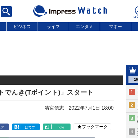
ビジネス
ライフ
エンタメ
マネー
1
トでんき(Tポイント)」スタート
清宮信志
2022年7月1日 18:00
ブックマーク
ェア
はてブ
note