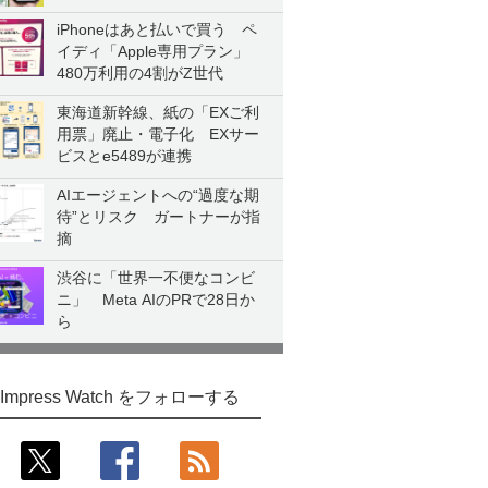
iPhoneはあと払いで買う ペ
イディ「Apple専用プラン」
480万利用の4割がZ世代
東海道新幹線、紙の「EXご利
用票」廃止・電子化 EXサー
ビスとe5489が連携
AIエージェントへの“過度な期
待”とリスク ガートナーが指
摘
渋谷に「世界一不便なコンビ
ニ」 Meta AIのPRで28日か
ら
Impress Watch をフォローする