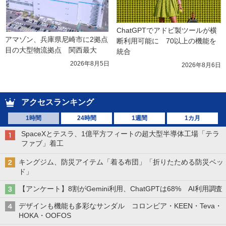
ChatGPTでアドビ製ツールが横
アマゾン、兵庫県尼崎市に2拠点
断利用可能に　70以上の機能を
目の大型物流拠点　関西最大
統合
2026年8月5日
2026年8月6日
アクセスランキング
1時間
24時間
1週間
1カ月
SpaceXとテスラ、1億平方フィートの超大型半導体工場「テラ
ファブ」着工
キングジム、防災アイテム「着る布団」「折りたためる防災ベッ
ド」
【アンケート】8割がGemini利用、ChatGPTは68% AI利用調査
デザインも機能も多彩なサンダル コロンビア・KEEN・Teva・
HOKA・OOFOS