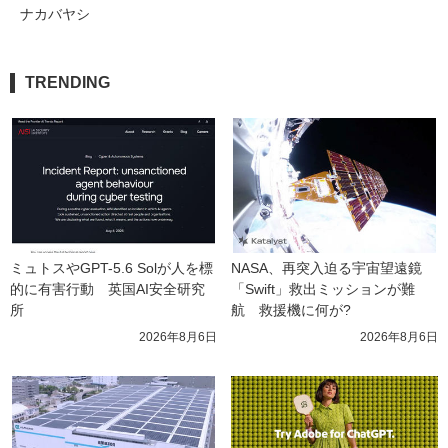
ナカバヤシ
TRENDING
ミュトスやGPT-5.6 Solが人を標
NASA、再突入迫る宇宙望遠鏡
的に有害行動　英国AI安全研究
「Swift」救出ミッションが難
所
航　救援機に何が?
2026年8月6日
2026年8月6日