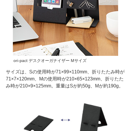
ori-pact デスクオーガナイザー Mサイズ
サイズは、Sの使用時が71×99×110mm、折りたたみ時が
71×7×120mm、Mの使用時が210×65×123mm、折りたた
み時が210×9×125mm。重量はSが約50g、Mが約190g。