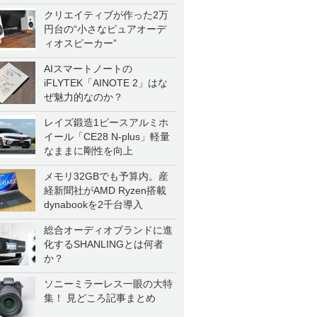
クリエイティブが作った2万
円台の“小さなピュアオーデ
ィオスピーカー”
AIスマートノートの
iFLYTEK「AINOTE 2」はな
ぜ魅力的なのか？
レイズ鍛造1ピースアルミホ
イール「CE28 N-plus」軽量
なままに剛性を向上
メモリ32GBでも予算内。産
経新聞社がAMD Ryzen搭載
dynabookを2千台導入
総合オーディオブランドに進
化するSHANLINGとは何者
か？
ソニーミラーレス一眼の大特
集！ 見どころ記事まとめ