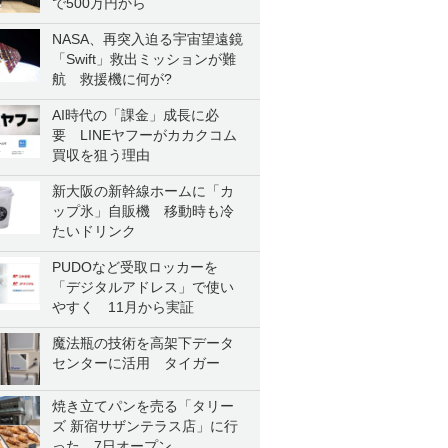
で500万円から
NASA、再突入迫る宇宙望遠鏡
「Swift」救出ミッションが難
航 救援機に何が?
AI時代の「課金」成長に必
要 LINEヤフーがカカクコム
買収を狙う理由
新大阪の新幹線ホームに「カ
ップ氷」自販機 移動時も冷
たいドリンク
PUDOなど受取ロッカーを
「デジタルアドレス」で使い
やすく 11月から実証
魔法瓶の技術を高架下データ
センターに活用 タイガー
焼き立てパンを売る「タリー
ズ 新宿サザンテラス店」に行
った 7日オープン