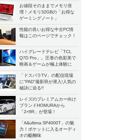
お値段そのままでメモリ倍
増！メモリ32GBの「お得な
ゲーミングノート」
性能の良いお得な中古PC情
報はこのページでチェック！
ハイグレードテレビ「TCL
Q7D Pro」。圧巻の色彩美で
映画＆ゲームが極上体験に
「ドスパラTV」の配信現場
に“PAD”撮影班が潜入!人気の
秘訣に迫る!!
レイズのプレミアムカー向け
ブランドHOMURAから
「2×9R」が登場！
「A&ultima SP4000T」の魅
力！ポケットに入るオーディ
オの醍醐味