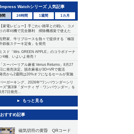
Impress Watchシリーズ 人気記事
時間
24時間
1週間
1カ月
【家電レビュー】手ごわい雑草との戦い、コメ
リの草刈機で完全勝利 掃除機感覚で使えた
吉野家、牛リブロースを熱々で提供する「極旨
牛鉄板ステーキ定食」を発売
ミスド「Mrs. GREEN APPLE」のコラボドーナ
ツ4種、いよいよ発売！
「スーパーリアル麻雀 Venus Returns」8月27
日に発売決定。脱衣麻雀が3D×VRで復活
発売から2週間は20%オフになるセールが実施
バーガーキング、2026年“ワンパウンダーシリ
ーズ”第3弾「ダーティ ザ・ワンパウンダー」を
8月7日発売
「特製ガーリックマヨソース」を使用した超大
もっと見る
型チーズバーガー
おすすめ記事
磁気切符の黄昏 QRコード