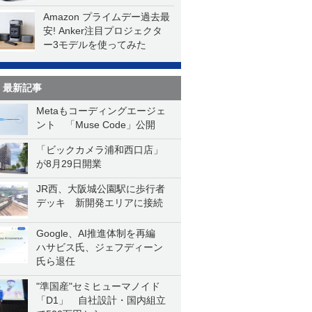
Amazon プライムデー過去最
安! Anker注目プロジェクタ
ー3モデルを使ってみた
最新記事
Metaもコーディングエージェ
ント 「Muse Code」公開
「ビックカメラ浦和西口店」
が8月29日開業
JR西、大阪城公園駅に歩行者
デッキ 新開発エリアに接続
Google、AI推進体制を再編
ハサビス氏、ジェフディーン
氏ら退任
"準国産"セミヒューマノイド
「D1」 自社設計・国内組立