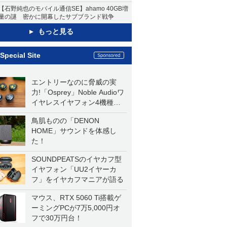
【石野純也のモバイル通信SE】ahamo 40GB増
量の謎 密かに開幕したサブブランド戦争
もっと見る
Special Site
エントリーなのに脅威の実
力!「Osprey」Noble Audioワ
イヤレスイヤフォン4機種を
一気に聴く
鳥肌ものの「DENON
HOME」サウンドを体感し
た！
SOUNDPEATSのイヤカフ型
イヤフォン「UU2イヤーカ
フ」をイヤカフマニアが語る
マウス、RTX 5060 Ti搭載ゲ
ーミングPCが7万5,000円オ
フで30万円台！