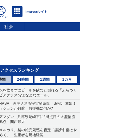
社会
アクセスランキング
時間
24時間
1週間
1カ月
水を飲まずにビールを飲むと倒れる「ふらつく
ビアグラスbyよなよなエール」
NASA、再突入迫る宇宙望遠鏡「Swift」救出ミ
ッションが難航 救援機に何が?
アマゾン、兵庫県尼崎市に2拠点目の大型物流
拠点 関西最大
メルカリ、梨の転売疑惑を否定「誹謗中傷はや
めて」 生産者を現地確認