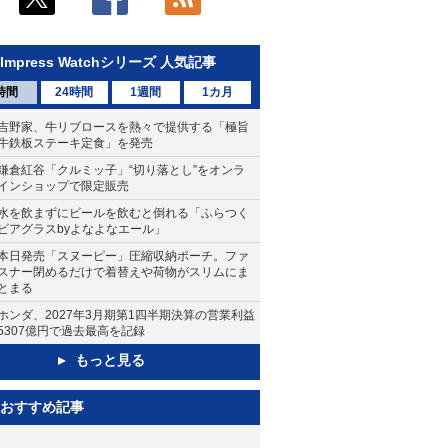
Impress Watchシリーズ 人気記事
時間
24時間
1週間
1カ月
吉野家、牛リブロースを熱々で提供する「極旨
牛鉄板ステーキ定食」を発売
鎌倉紅谷「クルミッ子」“切り落とし”をオンラ
インショップで限定販売
水を飲まずにビールを飲むと倒れる「ふらつく
ビアグラスbyよなよなエール」
本日発売「スヌーピー」圧縮収納ポーチ。ファ
スナー閉めるだけで着替えや荷物がスリムにま
とまる
ホンダ、2027年3月期第1四半期決算の営業利益
5307億円で過去最高を記録
もっと見る
おすすめ記事