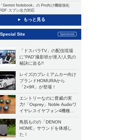
「Gemini Notebook」の Pro向け機能強化
PDF･スプシ出力対応
もっと見る
Special Site
「ドスパラTV」の配信現場
に“PAD”撮影班が潜入!人気の
秘訣に迫る!!
レイズのプレミアムカー向け
ブランドHOMURAから
「2×9R」が登場！
エントリーなのに脅威の実
力!「Osprey」Noble Audioワ
イヤレスイヤフォン4機種を
一気に聴く
鳥肌ものの「DENON
HOME」サウンドを体感し
た！