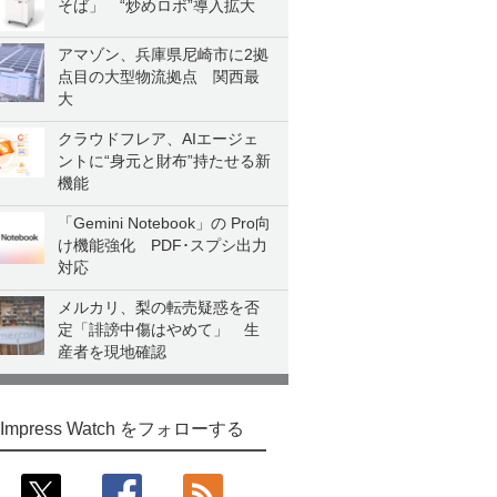
そば」 “炒めロボ”導入拡大
アマゾン、兵庫県尼崎市に2拠
点目の大型物流拠点 関西最
大
クラウドフレア、AIエージェ
ントに“身元と財布”持たせる新
機能
「Gemini Notebook」の Pro向
け機能強化 PDF･スプシ出力
対応
メルカリ、梨の転売疑惑を否
定「誹謗中傷はやめて」 生
産者を現地確認
Impress Watch をフォローする