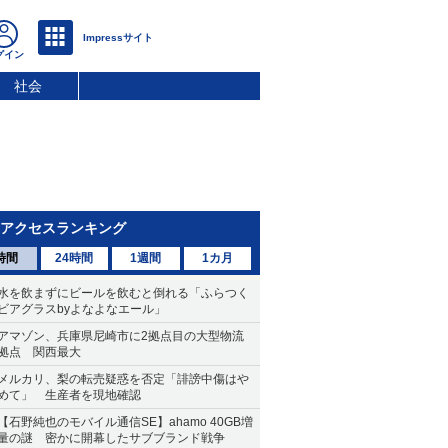
社会
アクセスランキング
時間
24時間
1週間
1カ月
水を飲まずにビールを飲むと倒れる「ふらつく
ビアグラスbyよなよなエール」
アマゾン、兵庫県尼崎市に2拠点目の大型物流
拠点 関西最大
メルカリ、梨の転売疑惑を否定「誹謗中傷はや
めて」 生産者を現地確認
【石野純也のモバイル通信SE】ahamo 40GB増
量の謎 密かに開幕したサブブランド戦争