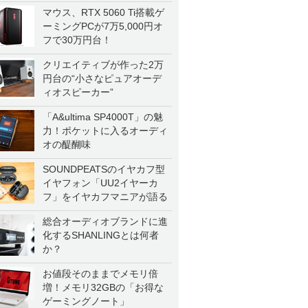
マウス、RTX 5060 Ti搭載ゲ
ーミングPCが7万5,000円オ
フで30万円台！
クリエイティブが作った2万
円台の“小さなピュアオーデ
ィオスピーカー”
「A&ultima SP4000T」の魅
力！ポケットに入るオーディ
オの醍醐味
SOUNDPEATSのイヤカフ型
イヤフォン「UU2イヤーカ
フ」をイヤカフマニアが語る
総合オーディオブランドに進
化するSHANLINGとは何者
か？
お値段そのままでメモリ倍
増！メモリ32GBの「お得な
ゲーミングノート」