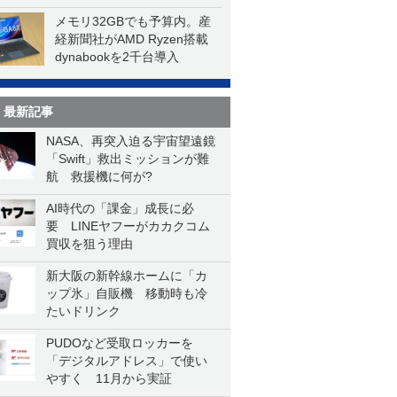
メモリ32GBでも予算内。産
経新聞社がAMD Ryzen搭載
dynabookを2千台導入
最新記事
NASA、再突入迫る宇宙望遠鏡
「Swift」救出ミッションが難
航 救援機に何が?
AI時代の「課金」成長に必
要 LINEヤフーがカカクコム
買収を狙う理由
新大阪の新幹線ホームに「カ
ップ氷」自販機 移動時も冷
たいドリンク
PUDOなど受取ロッカーを
「デジタルアドレス」で使い
やすく 11月から実証