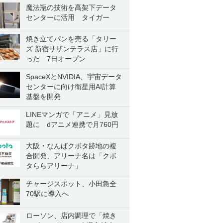
魔法瓶の技術を高架下データ
センターに活用 タイガー
焼き立てパンを売る「タリー
ズ 新宿サザンテラス店」に行
った 7日オープン
SpaceXとNVIDIA、宇宙データ
センターに向け衛星用AI計算
基盤を開発
LINEマンガで「アニメ」見放
題に dアニメ連携で月760円
大阪・なんばクボタ跡地の複
合開発、アリーナ名は「クボ
タららアリーナ」
チャージスポット、小田急全
70駅に導入へ
ローソン、店内調理で「焼き