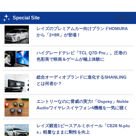
Special Site
レイズのプレミアムカー向けブランドHOMURA
から「2×9R」が登場！
ハイグレードテレビ「TCL Q7D Pro」。圧巻の
色彩美で映画＆ゲームが極上体験に
総合オーディオブランドに進化するSHANLING
とは何者か？
エントリーなのに脅威の実力!「Osprey」Noble 
Audioワイヤレスイヤフォン4機種を一気に聴く
レイズ鍛造1ピースアルミホイール「CE28 N-plu
s」軽量なままに剛性を向上