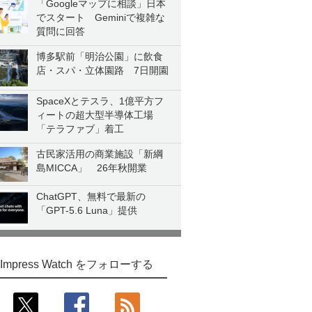
「Googleマップに相談」日本
でスタート Geminiで複雑な
質問に回答
博多駅前「明治公園」に飲食
店・スパ・立体園路 7日開園
SpaceXとテスラ、1億平方フ
ィートの超大型半導体工場
「テラファブ」着工
古民家活用の商業施設「新綱
島MICCA」 26年秋開業
ChatGPT、無料で最新の
「GPT-5.6 Luna」提供
Impress Watch をフォローする