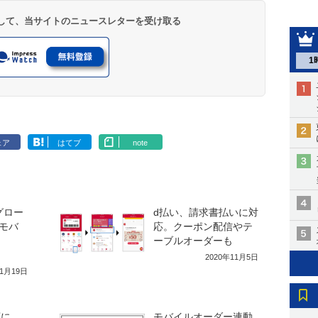
登録して、当サイトのニュースレターを受け取る
1
ェア
はてブ
note
、グロー
d払い、請求書払いに対
モバ
応。クーポン配信やテ
ーブルオーダーも
2020年11月5日
年1月19日
店に
モバイルオーダー連動