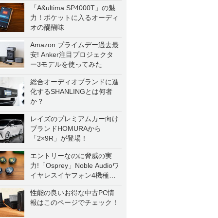
「A&ultima SP4000T」の魅
力！ポケットに入るオーディ
オの醍醐味
Amazon プライムデー過去最
安! Anker注目プロジェクタ
ー3モデルを使ってみた
総合オーディオブランドに進
化するSHANLINGとは何者
か？
レイズのプレミアムカー向け
ブランドHOMURAから
「2×9R」が登場！
エントリーなのに脅威の実
力!「Osprey」Noble Audioワ
イヤレスイヤフォン4機種を
一気に聴く
性能の良いお得な中古PC情
報はこのページでチェック！