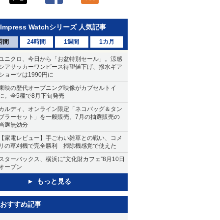
Impress Watchシリーズ 人気記事
時間
24時間
1週間
1カ月
ユニクロ、今日から「お盆特別セール」。涼感
シアサッカーワンピース待望値下げ、撥水ギア
ショーツは1990円に
東映の歴代オープニング映像がカプセルトイ
に。全5種で8月下旬発売
カルディ、オンライン限定「ネコバッグ＆タン
ブラーセット」を一般販売。7月の抽選販売の
当選無効分
【家電レビュー】手ごわい雑草との戦い、コメ
リの草刈機で完全勝利 掃除機感覚で使えた
スターバックス、横浜に“文化財カフェ”8月10日
オープン
もっと見る
おすすめ記事