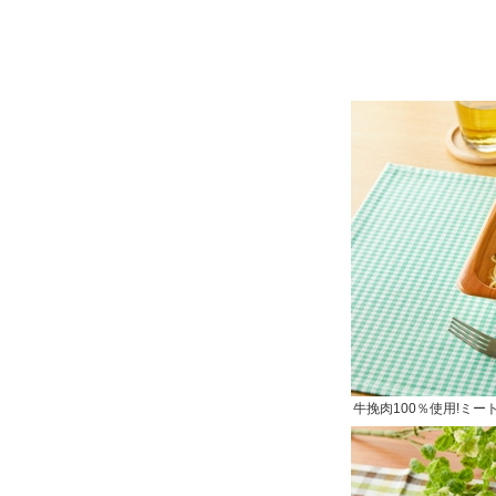
牛挽肉100％使用!ミー