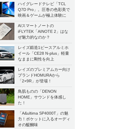
ハイグレードテレビ「TCL
Q7D Pro」。圧巻の色彩美で
映画＆ゲームが極上体験に
AIスマートノートの
iFLYTEK「AINOTE 2」はな
ぜ魅力的なのか？
レイズ鍛造1ピースアルミホ
イール「CE28 N-plus」軽量
なままに剛性を向上
レイズのプレミアムカー向け
ブランドHOMURAから
「2×9R」が登場！
鳥肌ものの「DENON
HOME」サウンドを体感し
た！
「A&ultima SP4000T」の魅
力！ポケットに入るオーディ
オの醍醐味