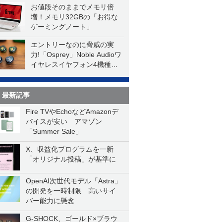
お値段そのままでメモリ倍
増！メモリ32GBの「お得な
ゲーミングノート」
エントリーなのに脅威の実
力!「Osprey」Noble Audioワ
イヤレスイヤフォン4機種を
一気に聴く
最新記事
Fire TVやEchoなどAmazonデ
バイスが安い アマゾン
「Summer Sale」
X、収益化プログラムを一新
「オリジナル投稿」が基準に
OpenAI次世代モデル「Astra」
の開発を一時制限 高いサイ
バー能力に懸念
G-SHOCK、ゴールド×ブラウ