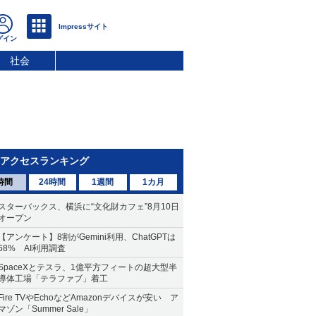
社会
アクセスランキング
時間
24時間
1週間
1カ月
スターバックス、横浜に“文化財カフェ”8月10日
オープン
【アンケート】8割がGemini利用、ChatGPTは
68% AI利用調査
SpaceXとテスラ、1億平方フィートの超大型半
導体工場「テラファブ」着工
Fire TVやEchoなどAmazonデバイスが安い ア
マゾン「Summer Sale」