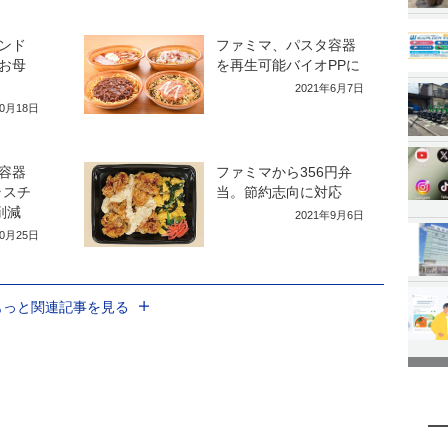
ンド
ファミマ、パスタ容器
お母
を再生可能バイオPPに
2021年6月7日
10月18日
容器
ファミマから356円弁
ラスチ
当。節約志向に対応
削減
2021年9月6日
10月25日
もっと関連記事を見る