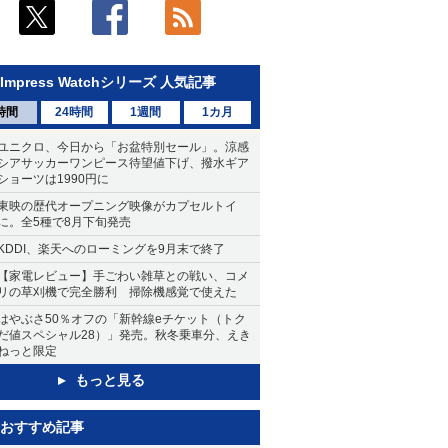
Impress Watchシリーズ 人気記事
時間
24時間
1週間
1カ月
ユニクロ、今日から「お盆特別セール」。涼感
シアサッカーワンピース待望値下げ、撥水ギア
ショーツは1990円に
東映の歴代オープニング映像がカプセルトイ
に。全5種で8月下旬発売
KDDI、楽天へのローミングを9月末で終了
【家電レビュー】手ごわい雑草との戦い、コメ
リの草刈機で完全勝利 掃除機感覚で使えた
はやぶさ50％オフの「新幹線eチケット（トク
だ値スペシャル28）」発売。秋冬乗車分、えき
ねっと限定
もっと見る
おすすめ記事