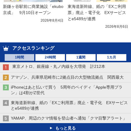
新鎌ヶ谷駅前に商業施設「ekubo
東海道新幹線、紙の「EXご利用
京成」　9月10日オープン
票」廃止・電子化　EXサービス
とe5489が連携
2026年8月4日
2026年8月6日
アクセスランキング
1時間
24時間
1週間
1カ月
東京メトロ、銀座線・丸ノ内線を大増発 計212本
アマゾン、兵庫県尼崎市に2拠点目の大型物流拠点 関西最大
iPhoneはあと払いで買う 5周年のペイディ「Apple専用プラ
ン」は4割がZ世代
東海道新幹線、紙の「EXご利用票」廃止・電子化 EXサービス
とe5489が連携
YAMAP、周辺のクマ情報を登山者へ通知「クマ目撃アラート」
もっと見る