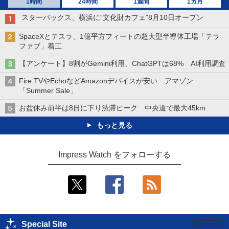
1時間
24時間
1週間
1カ月
スターバックス、横浜に“文化財カフェ”8月10日オープン
SpaceXとテスラ、1億平方フィートの超大型半導体工場「テラ
ファブ」着工
【アンケート】8割がGemini利用、ChatGPTは68% AI利用調査
Fire TVやEchoなどAmazonデバイスが安い アマゾン
「Summer Sale」
お盆休み前半は8日に下り渋滞ピーク 中央道で最大45km
もっと見る
Impress Watch をフォローする
Special Site