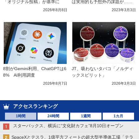
「オリジナル投稿」が基準に
は実用的も予想外の課題が……
2026年8月8日
2023年3月3日
8割がGemini利用、ChatGPTは6
JT、吸わないタバコ「ノルディ
8%　AI利用調査
ックスピリット」
2026年8月7日
2026年3月3日
アクセスランキング
1時間
24時間
1週間
1カ月
スターバックス、横浜に“文化財カフェ”8月10日オープン
SpaceXとテスラ、1億平方フィートの超大型半導体工場「テラ