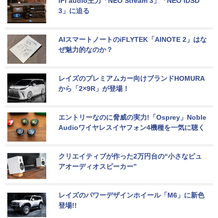
iFi audio主力「NEO Stream 3」「NEO iDSD 
3」に迫る
AIスマートノートのiFLYTEK「AINOTE 2」はな
ぜ魅力的なのか？
レイズのプレミアムカー向けブランドHOMURA
から「2×9R」が登場！
エントリーなのに脅威の実力!「Osprey」Noble 
Audioワイヤレスイヤフォン4機種を一気に聴く
クリエイティブが作った2万円台の“小さなピュ
アオーディオスピーカー”
レイズのパワーデザインホイール「M6」に新色
登場!!