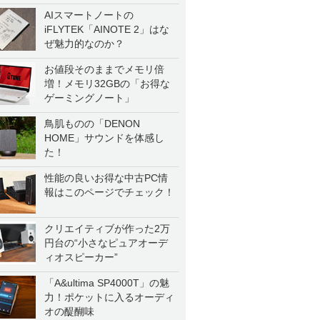
AIスマートノートの
iFLYTEK「AINOTE 2」はな
ぜ魅力的なのか？
お値段そのままでメモリ倍
増！メモリ32GBの「お得な
ゲーミングノート」
鳥肌ものの「DENON
HOME」サウンドを体感し
た！
性能の良いお得な中古PC情
報はこのページでチェック！
クリエイティブが作った2万
円台の“小さなピュアオーデ
ィオスピーカー”
「A&ultima SP4000T」の魅
力！ポケットに入るオーディ
オの醍醐味