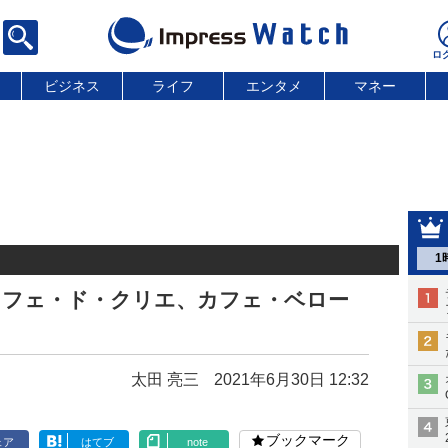
ビジネス
ライフ
エンタメ
マネー
1
応。カフェ・ド・クリエ、カフェ・ベロー
太田 亮三
2021年6月30日 12:32
ブックマーク
ェア
はてブ
note