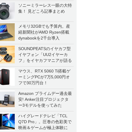
ソニーミラーレス一眼の大特
集！ 見どころ記事まとめ
メモリ32GBでも予算内。産
経新聞社がAMD Ryzen搭載
dynabookを2千台導入
SOUNDPEATSのイヤカフ型
イヤフォン「UU2イヤーカ
フ」をイヤカフマニアが語る
マウス、RTX 5060 Ti搭載ゲ
ーミングPCが7万5,000円オ
フで30万円台！
Amazon プライムデー過去最
安! Anker注目プロジェクタ
ー3モデルを使ってみた
ハイグレードテレビ「TCL
Q7D Pro」。圧巻の色彩美で
映画＆ゲームが極上体験に