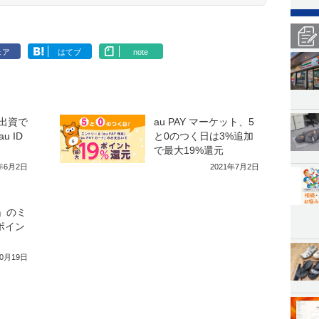
ェア
はてブ
note
」出資で
au PAY マーケット、5
 ID
と0のつく日は3%追加
で最大19%還元
1年6月2日
2021年7月2日
u」のミ
aポイン
10月19日