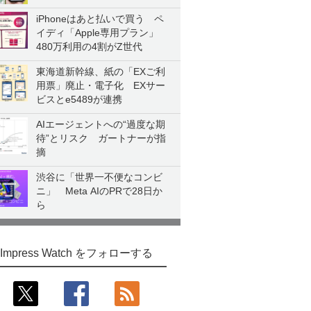
iPhoneはあと払いで買う ペ
イディ「Apple専用プラン」
480万利用の4割がZ世代
東海道新幹線、紙の「EXご利
用票」廃止・電子化 EXサー
ビスとe5489が連携
AIエージェントへの“過度な期
待”とリスク ガートナーが指
摘
渋谷に「世界一不便なコンビ
ニ」 Meta AIのPRで28日か
ら
Impress Watch をフォローする