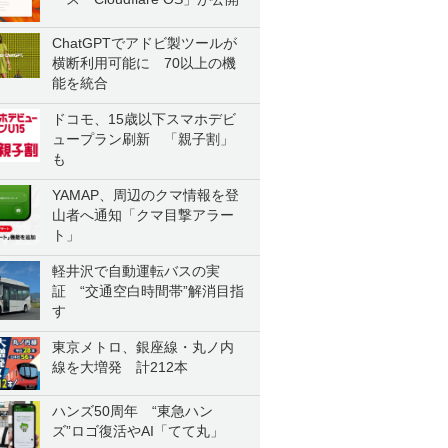
ChatGPTでアドビ製ツールが
横断利用可能に 70以上の機
能を統合
ドコモ、15歳以下スマホデビ
ュープラン刷新 「親子割」
も
YAMAP、周辺のクマ情報を登
山者へ通知「クマ目撃アラー
ト」
軽井沢で自動運転バスの実
証 “交通空白時間帯”解消目指
す
東京メトロ、銀座線・丸ノ内
線を大増発 計212本
ハンズ50周年 “東急ハン
ズ”ロゴ復活やAI「てて丸」