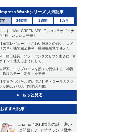
Impress Watchシリーズ 人気記事
時間
24時間
1週間
1カ月
ミスド「Mrs. GREEN APPLE」のコラボドーナ
ツ4種、いよいよ発売！
【家電レビュー】手ごわい雑草との戦い、コメ
リの草刈機で完全勝利 掃除機感覚で使えた
NTT島田社長、ソフトバンクのセブン出資に「d
ポイント使えるようにして」
吉野家、牛リブロースを熱々で提供する「極旨
牛鉄板ステーキ定食」を発売
【本日みつけたお買い得品】モトローラのスマ
ホが約1万7,000円で購入可能
もっと見る
おすすめ記事
ahamo 40GB増量の謎 密か
に開幕したサブブランド戦争