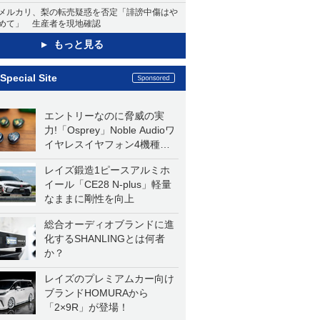
メルカリ、梨の転売疑惑を否定「誹謗中傷はや
めて」 生産者を現地確認
もっと見る
Special Site
エントリーなのに脅威の実
力!「Osprey」Noble Audioワ
イヤレスイヤフォン4機種を
一気に聴く
レイズ鍛造1ピースアルミホ
イール「CE28 N-plus」軽量
なままに剛性を向上
総合オーディオブランドに進
化するSHANLINGとは何者
か？
レイズのプレミアムカー向け
ブランドHOMURAから
「2×9R」が登場！