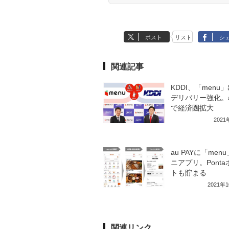
ポスト
リスト
シ
関連記事
KDDI、「menu
デリバリー強化。au
で経済圏拡大
202
au PAYに「men
ニアプリ。Pont
トも貯まる
2021年
関連リンク