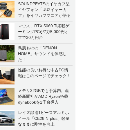
SOUNDPEATSのイヤカフ型
イヤフォン「UU2イヤーカ
フ」をイヤカフマニアが語る
マウス、RTX 5060 Ti搭載ゲ
ーミングPCが7万5,000円オ
フで30万円台！
鳥肌ものの「DENON
HOME」サウンドを体感し
た！
性能の良いお得な中古PC情
報はこのページでチェック！
メモリ32GBでも予算内。産
経新聞社がAMD Ryzen搭載
dynabookを2千台導入
レイズ鍛造1ピースアルミホ
イール「CE28 N-plus」軽量
なままに剛性を向上