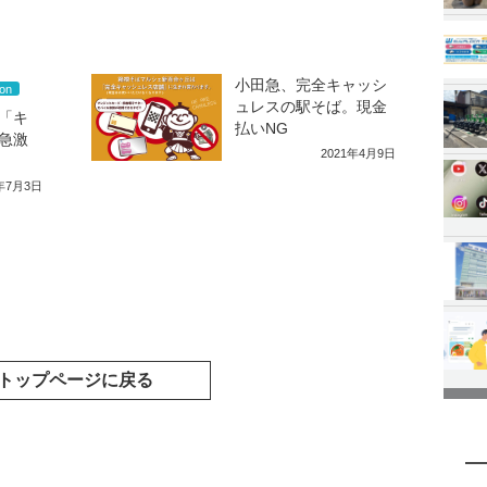
小田急、完全キャッシ
on
ュレスの駅そば。現金
「キ
払いNG
急激
2021年4月9日
0年7月3日
トップページに戻る