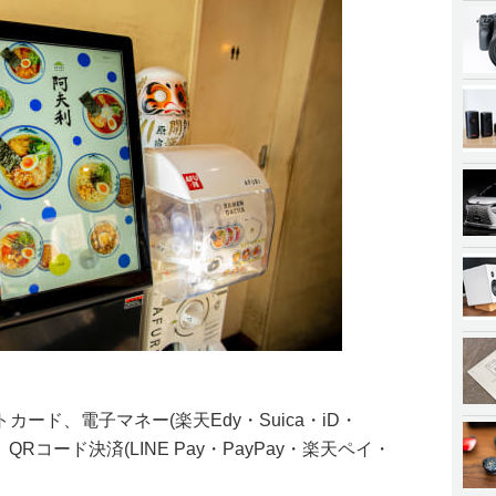
ード、電子マネー(楽天Edy・Suica・iD・
)、QRコード決済(LINE Pay・PayPay・楽天ペイ・