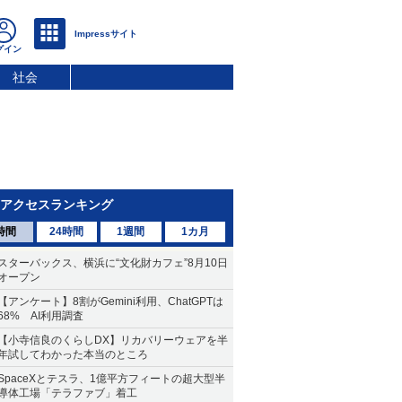
社会
アクセスランキング
時間
24時間
1週間
1カ月
スターバックス、横浜に“文化財カフェ”8月10日
オープン
【アンケート】8割がGemini利用、ChatGPTは
68% AI利用調査
【小寺信良のくらしDX】リカバリーウェアを半
年試してわかった本当のところ
SpaceXとテスラ、1億平方フィートの超大型半
導体工場「テラファブ」着工