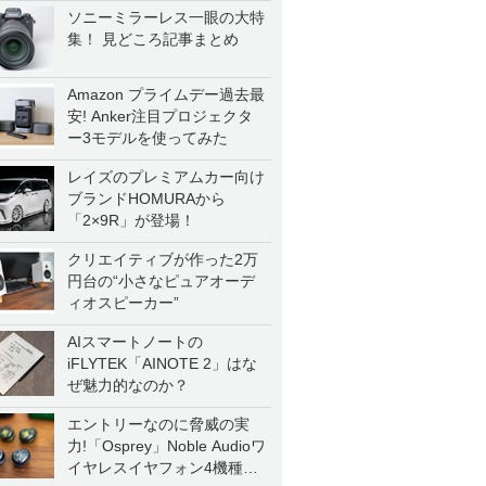
ソニーミラーレス一眼の大特
集！ 見どころ記事まとめ
Amazon プライムデー過去最
安! Anker注目プロジェクタ
ー3モデルを使ってみた
レイズのプレミアムカー向け
ブランドHOMURAから
「2×9R」が登場！
クリエイティブが作った2万
円台の“小さなピュアオーデ
ィオスピーカー”
AIスマートノートの
iFLYTEK「AINOTE 2」はな
ぜ魅力的なのか？
エントリーなのに脅威の実
力!「Osprey」Noble Audioワ
イヤレスイヤフォン4機種を