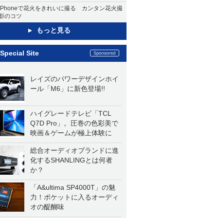
iPhoneで花火をきれいに撮る カンタン花火撮
影のコツ
もっと見る
Special Site
レイズのパワーデザインホイ
ール「M6」に新色登場!!
ハイグレードテレビ「TCL
Q7D Pro」。圧巻の色彩美で
映画＆ゲームが極上体験に
総合オーディオブランドに進
化するSHANLINGとは何者
か？
「A&ultima SP4000T」の魅
力！ポケットに入るオーディ
オの醍醐味