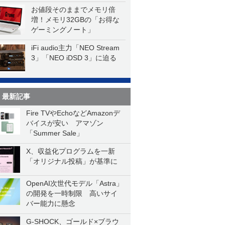
一気に聴く
お値段そのままでメモリ倍
増！メモリ32GBの「お得な
ゲーミングノート」
iFi audio主力「NEO Stream
3」「NEO iDSD 3」に迫る
最新記事
Fire TVやEchoなどAmazonデ
バイスが安い アマゾン
「Summer Sale」
X、収益化プログラムを一新
「オリジナル投稿」が基準に
OpenAI次世代モデル「Astra」
の開発を一時制限 高いサイ
バー能力に懸念
G-SHOCK、ゴールド×ブラウ