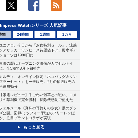
Impress Watchシリーズ 人気記事
時間
24時間
1週間
1カ月
ユニクロ、今日から「お盆特別セール」。涼感
シアサッカーワンピース待望値下げ、撥水ギア
ショーツは1990円に
東映の歴代オープニング映像がカプセルトイ
に。全5種で8月下旬発売
カルディ、オンライン限定「ネコバッグ＆タン
ブラーセット」を一般販売。7月の抽選販売の
当選無効分
【家電レビュー】手ごわい雑草との戦い、コメ
リの草刈機で完全勝利 掃除機感覚で使えた
フェルメール《真珠の耳飾りの少女》展のグッ
ズ公開。図録/ミッフィー/葬送のフリーレンほ
か、注目ブランドコラボが実現
もっと見る