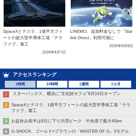
SpaceXとテスラ、1億平方フィ
LINEMO、追加料金なしで「Star
ートの超大型半導体工場「テラ
link Direct」利用可能に
ファブ」着工
2026年8月8日
2026年8月7日
アクセスランキング
1時間
24時間
1週間
1カ月
スターバックス、横浜に“文化財カフェ”8月10日オープン
SpaceXとテスラ、1億平方フィートの超大型半導体工場「テラ
ファブ」着工
お盆休み前半は8日に下り渋滞ピーク 中央道で最大45km
G-SHOCK、ゴールド×ブラウンの「MASTER OF G」3モデル