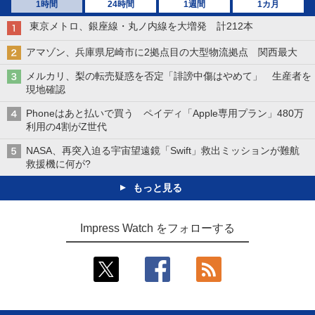
1時間
24時間
1週間
1カ月
東京メトロ、銀座線・丸ノ内線を大増発 計212本
アマゾン、兵庫県尼崎市に2拠点目の大型物流拠点 関西最大
メルカリ、梨の転売疑惑を否定「誹謗中傷はやめて」 生産者を
現地確認
Phoneはあと払いで買う ペイディ「Apple専用プラン」480万
利用の4割がZ世代
NASA、再突入迫る宇宙望遠鏡「Swift」救出ミッションが難航
救援機に何が?
もっと見る
Impress Watch をフォローする