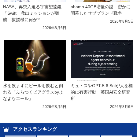
NASA、再突入迫る宇宙望遠鏡
ahamo 40GB増量の謎　密かに
「Swift」救出ミッションが難
開幕したサブブランド戦争
航　救援機に何が?
2026年8月5日
2026年8月6日
水を飲まずにビールを飲むと倒
ミュトスやGPT-5.6 Solが人を標
れる「ふらつくビアグラスbyよ
的に有害行動　英国AI安全研究
なよなエール」
所
2026年8月5日
2026年8月6日
アクセスランキング