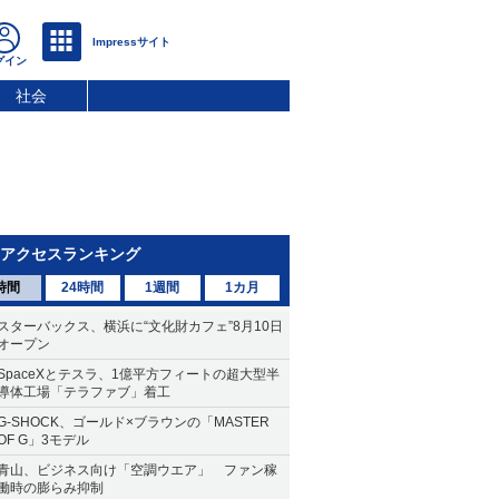
社会
アクセスランキング
時間
24時間
1週間
1カ月
スターバックス、横浜に“文化財カフェ”8月10日
オープン
SpaceXとテスラ、1億平方フィートの超大型半
導体工場「テラファブ」着工
G-SHOCK、ゴールド×ブラウンの「MASTER
OF G」3モデル
青山、ビジネス向け「空調ウエア」 ファン稼
働時の膨らみ抑制