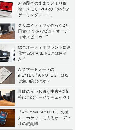
お値段そのままでメモリ倍
増！メモリ32GBの「お得な
ゲーミングノート」
クリエイティブが作った2万
円台の“小さなピュアオーデ
ィオスピーカー”
総合オーディオブランドに進
化するSHANLINGとは何者
か？
AIスマートノートの
iFLYTEK「AINOTE 2」はな
ぜ魅力的なのか？
性能の良いお得な中古PC情
報はこのページでチェック！
「A&ultima SP4000T」の魅
力！ポケットに入るオーディ
オの醍醐味