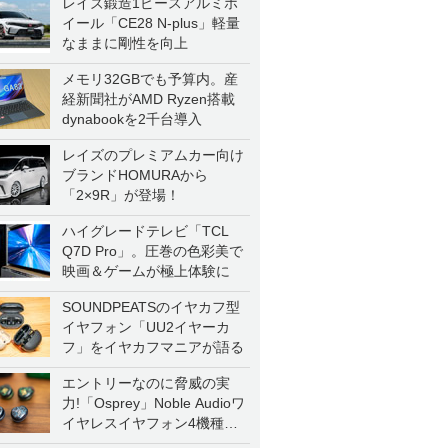
レイズ鍛造1ピースアルミホ
イール「CE28 N-plus」軽量
なままに剛性を向上
メモリ32GBでも予算内。産
経新聞社がAMD Ryzen搭載
dynabookを2千台導入
レイズのプレミアムカー向け
ブランドHOMURAから
「2×9R」が登場！
ハイグレードテレビ「TCL
Q7D Pro」。圧巻の色彩美で
映画＆ゲームが極上体験に
SOUNDPEATSのイヤカフ型
イヤフォン「UU2イヤーカ
フ」をイヤカフマニアが語る
エントリーなのに脅威の実
力!「Osprey」Noble Audioワ
イヤレスイヤフォン4機種を
一気に聴く