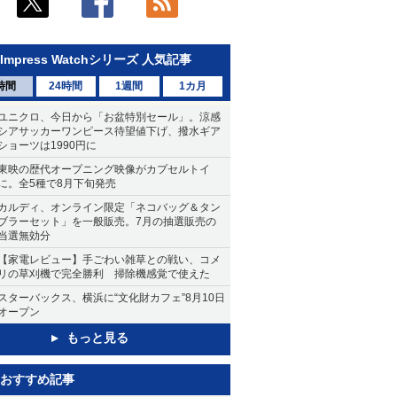
Impress Watchシリーズ 人気記事
時間
24時間
1週間
1カ月
ユニクロ、今日から「お盆特別セール」。涼感
シアサッカーワンピース待望値下げ、撥水ギア
ショーツは1990円に
東映の歴代オープニング映像がカプセルトイ
に。全5種で8月下旬発売
カルディ、オンライン限定「ネコバッグ＆タン
ブラーセット」を一般販売。7月の抽選販売の
当選無効分
【家電レビュー】手ごわい雑草との戦い、コメ
リの草刈機で完全勝利 掃除機感覚で使えた
スターバックス、横浜に“文化財カフェ”8月10日
オープン
もっと見る
おすすめ記事