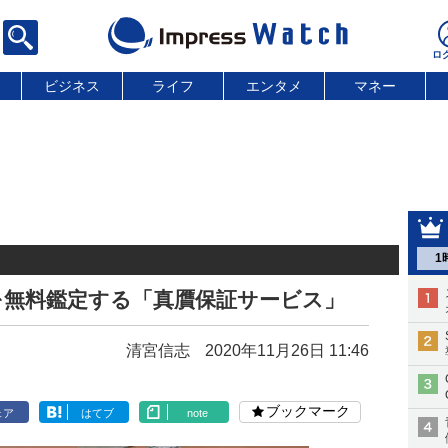
ビジネス
ライフ
エンタメ
マネー
1
を無料鑑定する「真贋保証サービス」
清宮信志
2020年11月26日 11:46
ブックマーク
ェア
はてブ
note