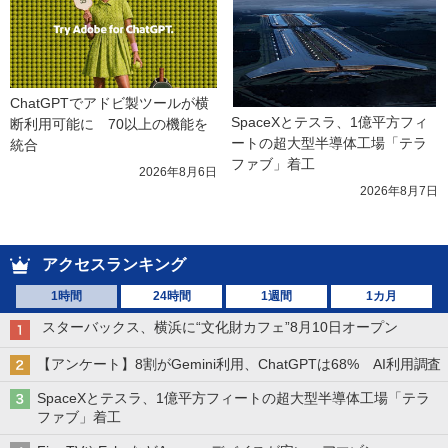
ChatGPTでアドビ製ツールが横
SpaceXとテスラ、1億平方フィ
断利用可能に　70以上の機能を
ートの超大型半導体工場「テラ
統合
ファブ」着工
2026年8月6日
2026年8月7日
アクセスランキング
1時間
24時間
1週間
1カ月
スターバックス、横浜に“文化財カフェ”8月10日オープン
【アンケート】8割がGemini利用、ChatGPTは68% AI利用調査
SpaceXとテスラ、1億平方フィートの超大型半導体工場「テラ
ファブ」着工