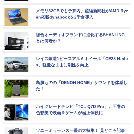
メモリ32GBでも予算内。産経新聞社がAMD Ryz
en搭載dynabookを2千台導入
総合オーディオブランドに進化するSHANLING
とは何者か？
レイズ鍛造1ピースアルミホイール「CE28 N-plu
s」軽量なままに剛性を向上
鳥肌ものの「DENON HOME」サウンドを体感し
た！
ハイグレードテレビ「TCL Q7D Pro」。圧巻の
色彩美で映画＆ゲームが極上体験に
ソニーミラーレス一眼の大特集！ 見どころ記事