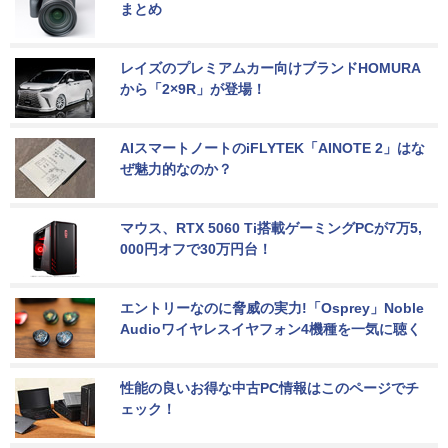
まとめ
レイズのプレミアムカー向けブランドHOMURA
から「2×9R」が登場！
AIスマートノートのiFLYTEK「AINOTE 2」はな
ぜ魅力的なのか？
マウス、RTX 5060 Ti搭載ゲーミングPCが7万5,
000円オフで30万円台！
エントリーなのに脅威の実力!「Osprey」Noble 
Audioワイヤレスイヤフォン4機種を一気に聴く
性能の良いお得な中古PC情報はこのページでチ
ェック！