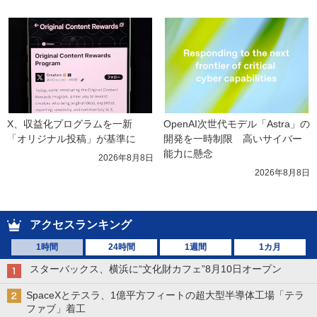
X、収益化プログラムを一新　
OpenAI次世代モデル「Astra」の
「オリジナル投稿」が基準に
開発を一時制限　高いサイバー
能力に懸念
2026年8月8日
2026年8月8日
アクセスランキング
1時間
24時間
1週間
1カ月
スターバックス、横浜に“文化財カフェ”8月10日オープン
SpaceXとテスラ、1億平方フィートの超大型半導体工場「テラ
ファブ」着工