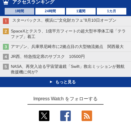
アクセスランキング
1時間
24時間
1週間
1カ月
スターバックス、横浜に“文化財カフェ”8月10日オープン
SpaceXとテスラ、1億平方フィートの超大型半導体工場「テラ
ファブ」着工
アマゾン、兵庫県尼崎市に2拠点目の大型物流拠点 関西最大
JR西、特急指定席のサブスク 10500円
NASA、再突入迫る宇宙望遠鏡「Swift」救出ミッションが難航
救援機に何が?
もっと見る
Impress Watch をフォローする