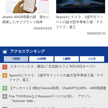
ahamo 40GB増量の謎　密かに
SpaceXとテスラ、1億平方フィ
開幕したサブブランド戦争
ートの超大型半導体工場「テラ
ファブ」着工
2026年8月5日
2026年8月7日
アクセスランキング
1時間
24時間
1週間
1カ月
スターバックス、横浜に“文化財カフェ”8月10日オープン
SpaceXとテスラ、1億平方フィートの超大型半導体工場「テラ
ファブ」着工
【アンケート】8割がGemini利用、ChatGPTは68% AI利用調査
Fire TVやEchoなどAmazonデバイスが安い アマゾン
「Summer Sale」