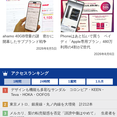
ahamo 40GB増量の謎　密かに
Phoneはあと払いで買う　ペイ
開幕したサブブランド戦争
ディ「Apple専用プラン」480万
利用の4割がZ世代
2026年8月5日
2026年8月6日
アクセスランキング
1時間
24時間
1週間
1カ月
デザインも機能も多彩なサンダル コロンビア・KEEN・
Teva・HOKA・OOFOS
東京メトロ、銀座線・丸ノ内線を大増発 計212本
メルカリ、梨の転売疑惑を否定「誹謗中傷はやめて」 生産者を