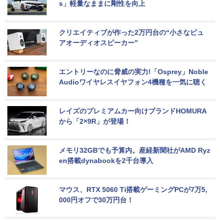
s」軽量なままに剛性を向上
クリエイティブが作った2万円台の“小さなピュ
アオーディオスピーカー”
エントリーなのに脅威の実力!「Osprey」Noble 
Audioワイヤレスイヤフォン4機種を一気に聴く
レイズのプレミアムカー向けブランドHOMURA
から「2×9R」が登場！
メモリ32GBでも予算内。産経新聞社がAMD Ryz
en搭載dynabookを2千台導入
マウス、RTX 5060 Ti搭載ゲーミングPCが7万5,
000円オフで30万円台！