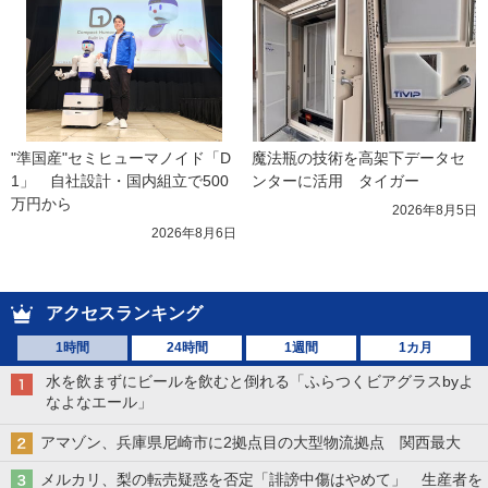
"準国産"セミヒューマノイド「D
魔法瓶の技術を高架下データセ
1」　自社設計・国内組立で500
ンターに活用　タイガー
万円から
2026年8月5日
2026年8月6日
アクセスランキング
1時間
24時間
1週間
1カ月
水を飲まずにビールを飲むと倒れる「ふらつくビアグラスbyよ
なよなエール」
アマゾン、兵庫県尼崎市に2拠点目の大型物流拠点 関西最大
メルカリ、梨の転売疑惑を否定「誹謗中傷はやめて」 生産者を