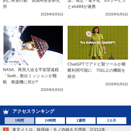
的に有害行動　英国AI安全研究
票」廃止・電子化　EXサービス
所
とe5489が連携
2026年8月6日
2026年8月6日
ChatGPTでアドビ製ツールが横
NASA、再突入迫る宇宙望遠鏡
断利用可能に　70以上の機能を
「Swift」救出ミッションが難
統合
航　救援機に何が?
2026年8月6日
2026年8月6日
アクセスランキング
1時間
24時間
1週間
1カ月
東京メトロ、銀座線・丸ノ内線を大増発 計212本