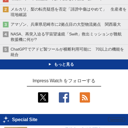
メルカリ、梨の転売疑惑を否定「誹謗中傷はやめて」 生産者を
現地確認
アマゾン、兵庫県尼崎市に2拠点目の大型物流拠点 関西最大
NASA、再突入迫る宇宙望遠鏡「Swift」救出ミッションが難航
救援機に何が?
ChatGPTでアドビ製ツールが横断利用可能に 70以上の機能を
統合
もっと見る
Impress Watch をフォローする
Special Site