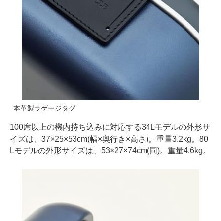
本革製ラゲージタグ
100席以上の機内持ち込みに対応する34Lモデルの外形サ
イズは、37×25×53cm(幅×奥行き×高さ)。重量3.2kg。80
Lモデルの外形サイズは、53×27×74cm(同)。重量4.6kg。