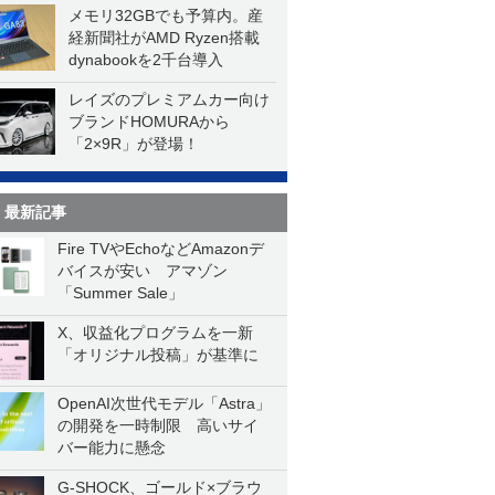
メモリ32GBでも予算内。産
経新聞社がAMD Ryzen搭載
dynabookを2千台導入
レイズのプレミアムカー向け
ブランドHOMURAから
「2×9R」が登場！
最新記事
Fire TVやEchoなどAmazonデ
バイスが安い アマゾン
「Summer Sale」
X、収益化プログラムを一新
「オリジナル投稿」が基準に
OpenAI次世代モデル「Astra」
の開発を一時制限 高いサイ
バー能力に懸念
G-SHOCK、ゴールド×ブラウ