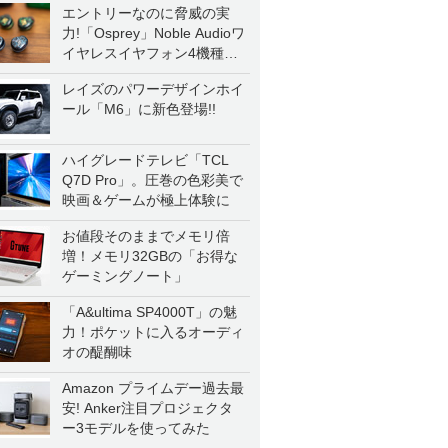
エントリーなのに脅威の実
力!「Osprey」Noble Audioワ
イヤレスイヤフォン4機種を
一気に聴く
レイズのパワーデザインホイ
ール「M6」に新色登場!!
ハイグレードテレビ「TCL
Q7D Pro」。圧巻の色彩美で
映画＆ゲームが極上体験に
お値段そのままでメモリ倍
増！メモリ32GBの「お得な
ゲーミングノート」
「A&ultima SP4000T」の魅
力！ポケットに入るオーディ
オの醍醐味
Amazon プライムデー過去最
安! Anker注目プロジェクタ
ー3モデルを使ってみた