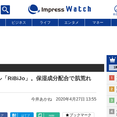
ビジネス
ライフ
エンタメ
マネー
1
「RiBiJo」。保湿成分配合で肌荒れ
今井あかね
2020年4月27日 13:55
ブックマーク
ェア
はてブ
note