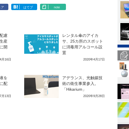
ェア
はてブ
note
配慮
レンタル傘のアイカ
生産
サ、25カ所のスポット
に開
に消毒用アルコール設
置
年4月16日
2020年4月17日
液を
アデランス、光触媒技
に配
術の衛生事業参入。
「Hikarium」
年7月13日
2020年9月28日