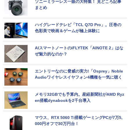
ソニーミラーレス一眼の大特集！ 見どころ記事
まとめ
ハイグレードテレビ「TCL Q7D Pro」。圧巻の
色彩美で映画＆ゲームが極上体験に
AIスマートノートのiFLYTEK「AINOTE 2」はな
ぜ魅力的なのか？
エントリーなのに脅威の実力!「Osprey」Noble 
Audioワイヤレスイヤフォン4機種を一気に聴く
メモリ32GBでも予算内。産経新聞社がAMD Ryz
en搭載dynabookを2千台導入
マウス、RTX 5060 Ti搭載ゲーミングPCが7万5,
000円オフで30万円台！