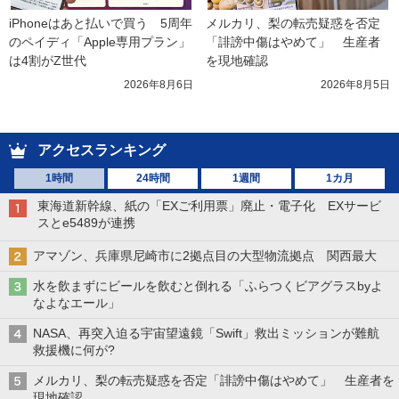
iPhoneはあと払いで買う　5周年
メルカリ、梨の転売疑惑を否定
のペイディ「Apple専用プラン」
「誹謗中傷はやめて」　生産者
は4割がZ世代
を現地確認
2026年8月6日
2026年8月5日
アクセスランキング
1時間
24時間
1週間
1カ月
東海道新幹線、紙の「EXご利用票」廃止・電子化 EXサービ
スとe5489が連携
アマゾン、兵庫県尼崎市に2拠点目の大型物流拠点 関西最大
水を飲まずにビールを飲むと倒れる「ふらつくビアグラスbyよ
なよなエール」
NASA、再突入迫る宇宙望遠鏡「Swift」救出ミッションが難航
救援機に何が?
メルカリ、梨の転売疑惑を否定「誹謗中傷はやめて」 生産者を
現地確認