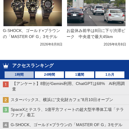
G-SHOCK、ゴールド×ブラウン
お盆休み前半は8日に下り渋滞ピ
の「MASTER OF G」3モデル
ーク　中央道で最大45km
2026年8月8日
2026年8月8日
アクセスランキング
1時間
24時間
1週間
1カ月
【アンケート】8割がGemini利用、ChatGPTは68% AI利用調
査
スターバックス、横浜に“文化財カフェ”8月10日オープン
SpaceXとテスラ、1億平方フィートの超大型半導体工場「テラ
ファブ」着工
G-SHOCK、ゴールド×ブラウンの「MASTER OF G」3モデル