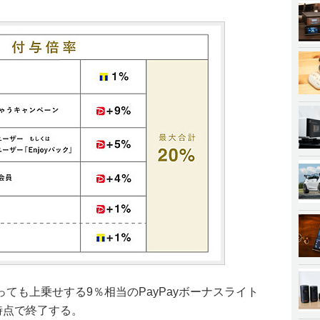
ても上乗せする9％相当のPayPayボーナスライト
時点で終了する。