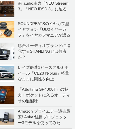
iFi audio主力「NEO Stream
3」「NEO iDSD 3」に迫る
SOUNDPEATSのイヤカフ型
イヤフォン「UU2イヤーカ
フ」をイヤカフマニアが語る
総合オーディオブランドに進
化するSHANLINGとは何者
か？
レイズ鍛造1ピースアルミホ
イール「CE28 N-plus」軽量
なままに剛性を向上
「A&ultima SP4000T」の魅
力！ポケットに入るオーディ
オの醍醐味
Amazon プライムデー過去最
安! Anker注目プロジェクタ
ー3モデルを使ってみた