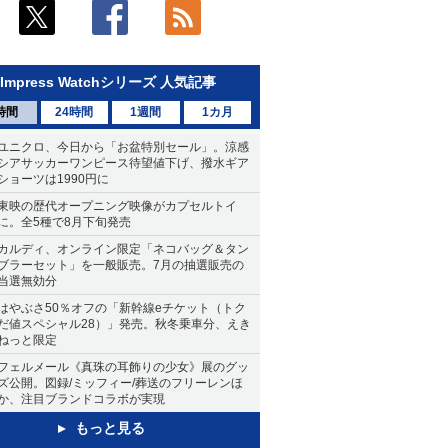
Impress Watchシリーズ 人気記事
時間
24時間
1週間
1カ月
ユニクロ、今日から「お盆特別セール」。涼感
シアサッカーワンピース待望値下げ、撥水ギア
ショーツは1990円に
東映の歴代オープニング映像がカプセルトイ
に。全5種で8月下旬発売
カルディ、オンライン限定「ネコバッグ＆タン
ブラーセット」を一般販売。7月の抽選販売の
当選無効分
はやぶさ50％オフの「新幹線eチケット（トク
だ値スペシャル28）」発売。秋冬乗車分、えき
ねっと限定
フェルメール《真珠の耳飾りの少女》展のグッ
ズ公開。図録/ミッフィー/葬送のフリーレンほ
か、注目ブランドコラボが実現
もっと見る