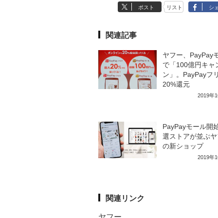
ポスト
リスト
シ
関連記事
ヤフー、PayPay
で「100億円キャ
ン」。PayPayフ
20%還元
2019年
PayPayモール開
選ストアが並ぶヤ
の新ショップ
2019年
関連リンク
ヤフー