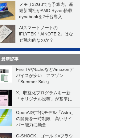
メモリ32GBでも予算内。産
経新聞社がAMD Ryzen搭載
dynabookを2千台導入
AIスマートノートの
iFLYTEK「AINOTE 2」はな
ぜ魅力的なのか？
最新記事
Fire TVやEchoなどAmazonデ
バイスが安い アマゾン
「Summer Sale」
X、収益化プログラムを一新
「オリジナル投稿」が基準に
OpenAI次世代モデル「Astra」
の開発を一時制限 高いサイ
バー能力に懸念
G-SHOCK、ゴールド×ブラウ