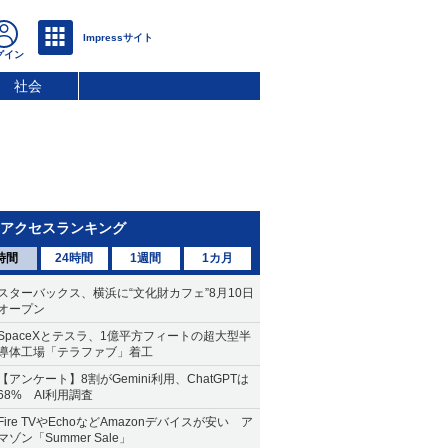
社会
アクセスランキング
時間
24時間
1週間
1カ月
スターバックス、横浜に“文化財カフェ”8月10日
オープン
SpaceXとテスラ、1億平方フィートの超大型半
導体工場「テラファブ」着工
【アンケート】8割がGemini利用、ChatGPTは
68% AI利用調査
Fire TVやEchoなどAmazonデバイスが安い ア
マゾン「Summer Sale」