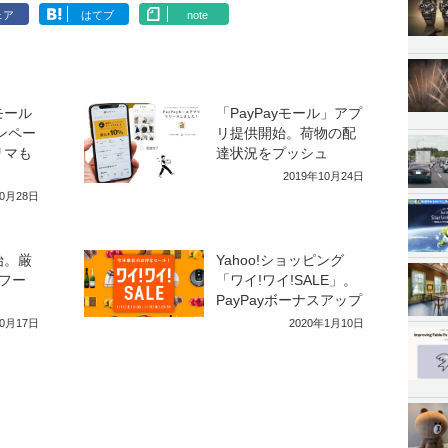
ェア
はてブ
note
モール
「PayPayモール」アプ
ンペー
リ提供開始。荷物の配
リマも
達状況をプッシュ
2019年10月24日
10月28日
始。厳
Yahoo!ショッピング
フー
「ワイ!ワイ!SALE」。
PayPayボーナスアップ
10月17日
2020年1月10日