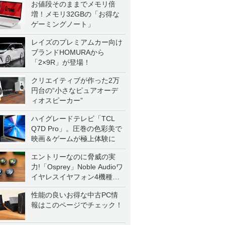
お値段そのままでメモリ倍
増！メモリ32GBの「お得な
ゲーミングノート」
レイズのプレミアムカー向け
ブランドHOMURAから
「2×9R」が登場！
クリエイティブが作った2万
円台の“小さなピュアオーデ
ィオスピーカー”
ハイグレードテレビ「TCL
Q7D Pro」。圧巻の色彩美で
映画＆ゲームが極上体験に
エントリーなのに脅威の実
力!「Osprey」Noble Audioワ
イヤレスイヤフォン4機種を
一気に聴く
性能の良いお得な中古PC情
報はこのページでチェック！