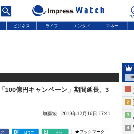
ビジネス
ライフ
エンタメ
マネー
1
ル「100億円キャンペーン」期間延長。3
加藤綾
2019年12月16日 17:41
ブックマーク
ェア
はてブ
note