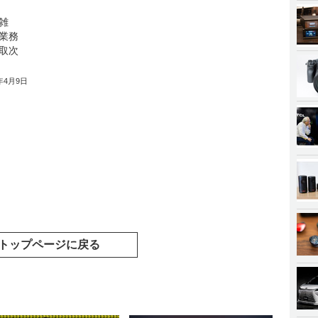
雑
業務
取次
9年4月9日
トップページに戻る