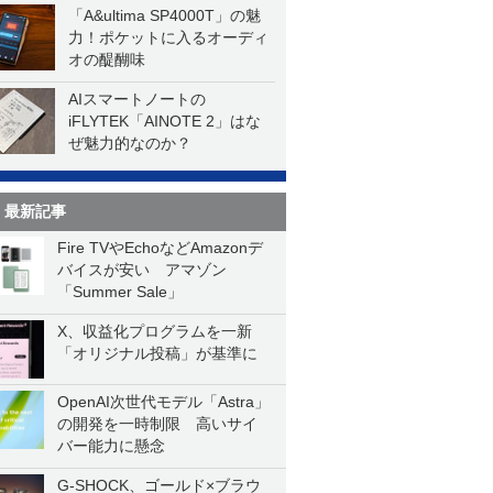
「A&ultima SP4000T」の魅
力！ポケットに入るオーディ
オの醍醐味
AIスマートノートの
iFLYTEK「AINOTE 2」はな
ぜ魅力的なのか？
最新記事
Fire TVやEchoなどAmazonデ
バイスが安い アマゾン
「Summer Sale」
X、収益化プログラムを一新
「オリジナル投稿」が基準に
OpenAI次世代モデル「Astra」
の開発を一時制限 高いサイ
バー能力に懸念
G-SHOCK、ゴールド×ブラウ