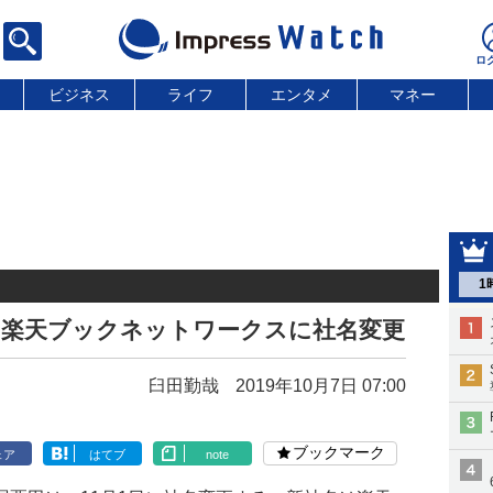
ビジネス
ライフ
エンタメ
マネー
1
、楽天ブックネットワークスに社名変更
臼田勤哉
2019年10月7日 07:00
ブックマーク
ェア
はてブ
note