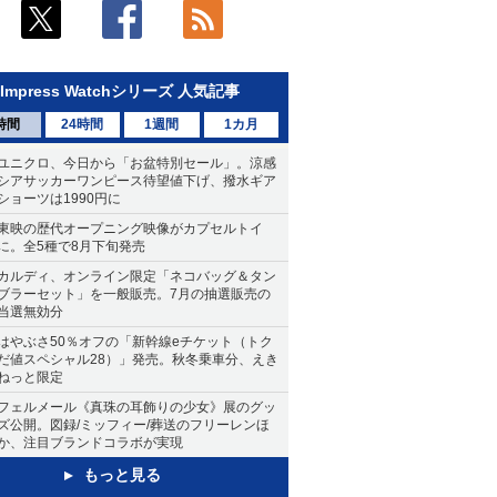
Impress Watchシリーズ 人気記事
時間
24時間
1週間
1カ月
ユニクロ、今日から「お盆特別セール」。涼感
シアサッカーワンピース待望値下げ、撥水ギア
ショーツは1990円に
東映の歴代オープニング映像がカプセルトイ
に。全5種で8月下旬発売
カルディ、オンライン限定「ネコバッグ＆タン
ブラーセット」を一般販売。7月の抽選販売の
当選無効分
はやぶさ50％オフの「新幹線eチケット（トク
だ値スペシャル28）」発売。秋冬乗車分、えき
ねっと限定
フェルメール《真珠の耳飾りの少女》展のグッ
ズ公開。図録/ミッフィー/葬送のフリーレンほ
か、注目ブランドコラボが実現
もっと見る