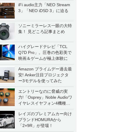
iFi audio主力「NEO Stream
3」「NEO iDSD 3」に迫る
ソニーミラーレス一眼の大特
集！ 見どころ記事まとめ
ハイグレードテレビ「TCL
Q7D Pro」。圧巻の色彩美で
映画＆ゲームが極上体験に
Amazon プライムデー過去最
安! Anker注目プロジェクタ
ー3モデルを使ってみた
エントリーなのに脅威の実
力!「Osprey」Noble Audioワ
イヤレスイヤフォン4機種を
一気に聴く
レイズのプレミアムカー向け
ブランドHOMURAから
「2×9R」が登場！