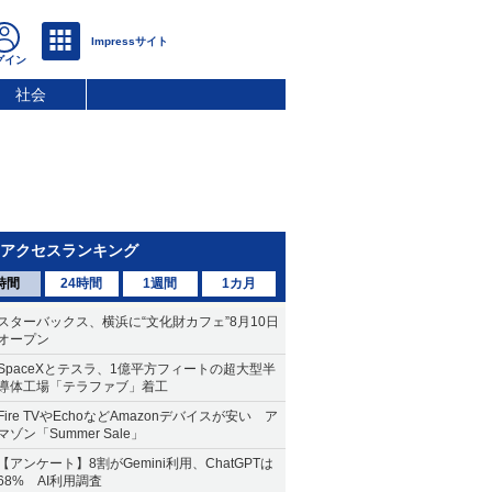
社会
アクセスランキング
時間
24時間
1週間
1カ月
スターバックス、横浜に“文化財カフェ”8月10日
オープン
SpaceXとテスラ、1億平方フィートの超大型半
導体工場「テラファブ」着工
Fire TVやEchoなどAmazonデバイスが安い ア
マゾン「Summer Sale」
【アンケート】8割がGemini利用、ChatGPTは
68% AI利用調査