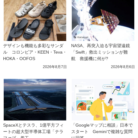
デザインも機能も多彩なサンダ
NASA、再突入迫る宇宙望遠鏡
ル　コロンビア・KEEN・Teva・
「Swift」救出ミッションが難
HOKA・OOFOS
航　救援機に何が?
2026年8月7日
2026年8月6日
SpaceXとテスラ、1億平方フィ
「Googleマップに相談」日本で
ートの超大型半導体工場「テラ
スタート　Geminiで複雑な質問
ファブ」着工
に回答