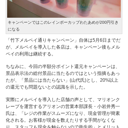
キャンペーンではこのレインボーカップわたあめが200円引き
になる
「竹下メルペイ通りキャンペーン」自体は5月6日までだ
が、メルペイを導入した各店は、キャンペーン後もメル
ペイの利用は継続する。
ちなみに、今回の半額分ポイント還元キャンペーンは、
景品表示法の総付景品に当たるのではという指摘もあっ
たが、「景品には当たらない」(山代氏)とし、20%以上
の還元でも問題ないとの認識を示した。
実際にメルペイを導入した店舗の声として、マリオンク
レープを運営するアリオンの営業本部課長・小岩井秀一
氏は、「レジの作業がスムーズになり、現金管理が簡素
化される。お客様が現金を数えたりする手間がなくな
り、スタッフも現金を触らないので衛生的」とメリット