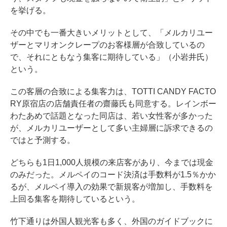
を挙げる。
その中でも一番大きいメリットとして、「メルカリユー
ザーとマリオンクレープのお客様層が合致しているの
で、それにともなう集客に期待している」（小岩井氏）
という。
この客層の合致による集客力は、TOTTI CANDY FACTO
RY原宿店の店舗責任者の齋藤氏も同意する。レインボー
わたあめで話題となった同店は、若い女性客が多かった
が、メルカリユーザーとして多い主婦層に訴求できるの
ではと予測する。
どちらも1日1,000人規模の来店客があり、今までは現金
のみだった。メルペイのコード決済は手数料が1.5％かか
るが、メルペイ導入の効果で新規客が増加し、手数料を
上回る集客を期待しているという。
竹下通りは外国人観光客も多く、外国のガイドブックに