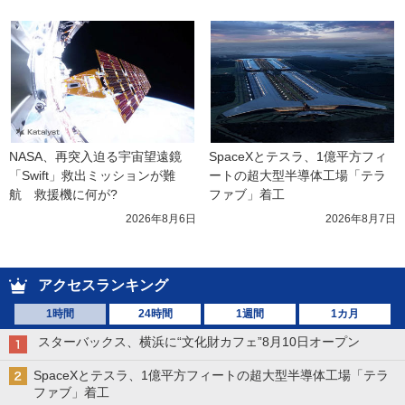
NASA、再突入迫る宇宙望遠鏡
SpaceXとテスラ、1億平方フィ
「Swift」救出ミッションが難
ートの超大型半導体工場「テラ
航　救援機に何が?
ファブ」着工
2026年8月6日
2026年8月7日
アクセスランキング
1時間
24時間
1週間
1カ月
スターバックス、横浜に“文化財カフェ”8月10日オープン
SpaceXとテスラ、1億平方フィートの超大型半導体工場「テラ
ファブ」着工