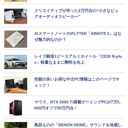
クリエイティブが作った2万円台の“小さなピュ
アオーディオスピーカー”
AIスマートノートのiFLYTEK「AINOTE 2」はな
ぜ魅力的なのか？
レイズ鍛造1ピースアルミホイール「CE28 N-plu
s」軽量なままに剛性を向上
性能の良いお得な中古PC情報はこのページでチ
ェック！
マウス、RTX 5060 Ti搭載ゲーミングPCが7万5,
000円オフで30万円台！
鳥肌ものの「DENON HOME」サウンドを体感し