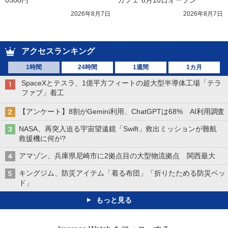
0500円
カフェ”8月10日オープン
2026年8月7日
2026年8月7日
アクセスランキング
1時間
24時間
1週間
1カ月
SpaceXとテスラ、1億平方フィートの超大型半導体工場「テラ
ファブ」着工
【アンケート】8割がGemini利用、ChatGPTは68% AI利用調査
NASA、再突入迫る宇宙望遠鏡「Swift」救出ミッションが難航
救援機に何が?
アマゾン、兵庫県尼崎市に2拠点目の大型物流拠点 関西最大
キングジム、防災アイテム「着る布団」「折りたためる防災ベッ
ド」
もっと見る