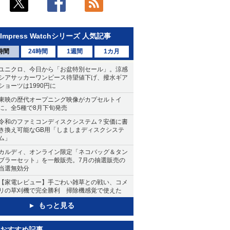
Impress Watchシリーズ 人気記事
時間
24時間
1週間
1カ月
ユニクロ、今日から「お盆特別セール」。涼感
シアサッカーワンピース待望値下げ、撥水ギア
ショーツは1990円に
東映の歴代オープニング映像がカプセルトイ
に。全5種で8月下旬発売
令和のファミコンディスクシステム？安価に書
き換え可能なGB用「しましまディスクシステ
ム」
カルディ、オンライン限定「ネコバッグ＆タン
ブラーセット」を一般販売。7月の抽選販売の
当選無効分
【家電レビュー】手ごわい雑草との戦い、コメ
リの草刈機で完全勝利 掃除機感覚で使えた
もっと見る
おすすめ記事