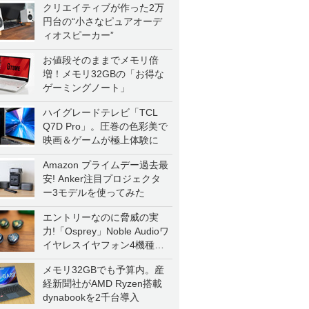
クリエイティブが作った2万
円台の“小さなピュアオーデ
ィオスピーカー”
お値段そのままでメモリ倍
増！メモリ32GBの「お得な
ゲーミングノート」
ハイグレードテレビ「TCL
Q7D Pro」。圧巻の色彩美で
映画＆ゲームが極上体験に
Amazon プライムデー過去最
安! Anker注目プロジェクタ
ー3モデルを使ってみた
エントリーなのに脅威の実
力!「Osprey」Noble Audioワ
イヤレスイヤフォン4機種を
一気に聴く
メモリ32GBでも予算内。産
経新聞社がAMD Ryzen搭載
dynabookを2千台導入