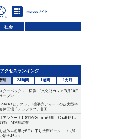
社会
アクセスランキング
時間
24時間
1週間
1カ月
スターバックス、横浜に“文化財カフェ”8月10日
オープン
SpaceXとテスラ、1億平方フィートの超大型半
導体工場「テラファブ」着工
【アンケート】8割がGemini利用、ChatGPTは
68% AI利用調査
お盆休み前半は8日に下り渋滞ピーク 中央道
で最大45km