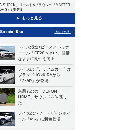
G-SHOCK、ゴールド×ブラウンの「MASTER
OF G」3モデル
もっと見る
Special Site
レイズ鍛造1ピースアルミホ
イール「CE28 N-plus」軽量
なままに剛性を向上
レイズのプレミアムカー向け
ブランドHOMURAから
「2×9R」が登場！
鳥肌ものの「DENON
HOME」サウンドを体感し
た！
レイズのパワーデザインホイ
ール「M6」に新色登場!!