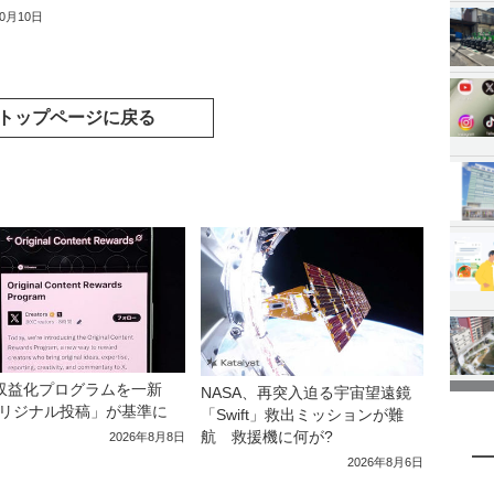
10月10日
トップページに戻る
収益化プログラムを一新
NASA、再突入迫る宇宙望遠鏡
リジナル投稿」が基準に
「Swift」救出ミッションが難
航 救援機に何が?
2026年8月8日
2026年8月6日