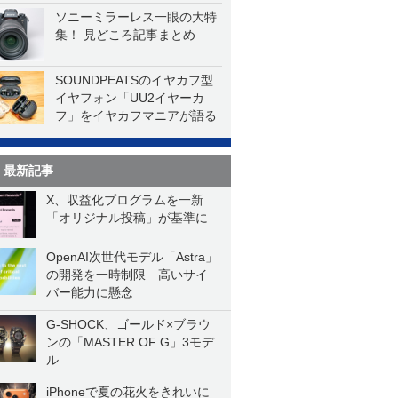
ソニーミラーレス一眼の大特
集！ 見どころ記事まとめ
SOUNDPEATSのイヤカフ型
イヤフォン「UU2イヤーカ
フ」をイヤカフマニアが語る
最新記事
X、収益化プログラムを一新
「オリジナル投稿」が基準に
OpenAI次世代モデル「Astra」
の開発を一時制限 高いサイ
バー能力に懸念
G-SHOCK、ゴールド×ブラウ
ンの「MASTER OF G」3モデ
ル
iPhoneで夏の花火をきれいに