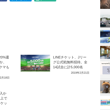
20%還
LINEチケット、Jリー
か、
グ公式戦無料招待。全
クマも
14試合に計5,000名
2019年2月21日
年2月18日
入か
E上で
チケッ