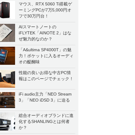
マウス、RTX 5060 Ti搭載ゲ
ーミングPCが7万5,000円オ
フで30万円台！
AIスマートノートの
iFLYTEK「AINOTE 2」はな
ぜ魅力的なのか？
「A&ultima SP4000T」の魅
力！ポケットに入るオーディ
オの醍醐味
性能の良いお得な中古PC情
報はこのページでチェック！
iFi audio主力「NEO Stream
3」「NEO iDSD 3」に迫る
総合オーディオブランドに進
化するSHANLINGとは何者
か？