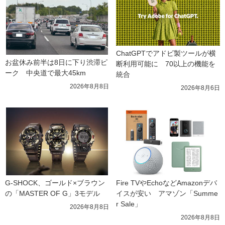
ChatGPTでアドビ製ツールが横
お盆休み前半は8日に下り渋滞ピ
断利用可能に　70以上の機能を
ーク　中央道で最大45km
統合
2026年8月8日
2026年8月6日
G-SHOCK、ゴールド×ブラウン
Fire TVやEchoなどAmazonデバ
の「MASTER OF G」3モデル
イスが安い　アマゾン「Summe
r Sale」
2026年8月8日
2026年8月8日