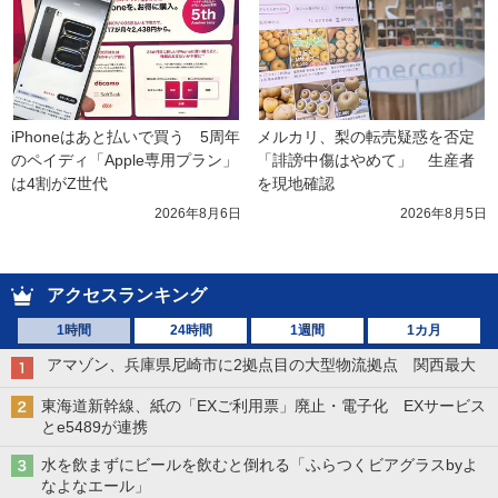
iPhoneはあと払いで買う　5周年
メルカリ、梨の転売疑惑を否定
のペイディ「Apple専用プラン」
「誹謗中傷はやめて」　生産者
は4割がZ世代
を現地確認
2026年8月6日
2026年8月5日
アクセスランキング
1時間
24時間
1週間
1カ月
アマゾン、兵庫県尼崎市に2拠点目の大型物流拠点 関西最大
東海道新幹線、紙の「EXご利用票」廃止・電子化 EXサービス
とe5489が連携
水を飲まずにビールを飲むと倒れる「ふらつくビアグラスbyよ
なよなエール」