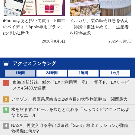
iPhoneはあと払いで買う　5周年
メルカリ、梨の転売疑惑を否定
のペイディ「Apple専用プラン」
「誹謗中傷はやめて」　生産者
は4割がZ世代
を現地確認
2026年8月6日
2026年8月5日
アクセスランキング
1時間
24時間
1週間
1カ月
東海道新幹線、紙の「EXご利用票」廃止・電子化 EXサービ
スとe5489が連携
アマゾン、兵庫県尼崎市に2拠点目の大型物流拠点 関西最大
水を飲まずにビールを飲むと倒れる「ふらつくビアグラスbyよ
なよなエール」
NASA、再突入迫る宇宙望遠鏡「Swift」救出ミッションが難航
救援機に何が?