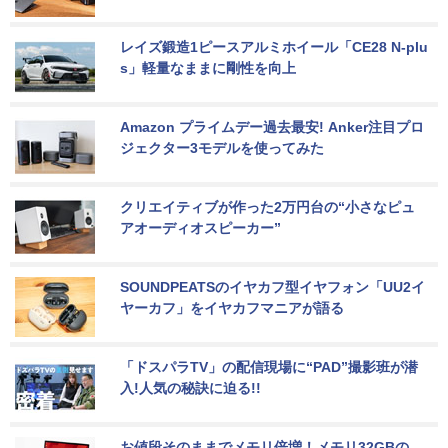
レイズ鍛造1ピースアルミホイール「CE28 N-plu
s」軽量なままに剛性を向上
Amazon プライムデー過去最安! Anker注目プロ
ジェクター3モデルを使ってみた
クリエイティブが作った2万円台の“小さなピュ
アオーディオスピーカー”
SOUNDPEATSのイヤカフ型イヤフォン「UU2イ
ヤーカフ」をイヤカフマニアが語る
「ドスパラTV」の配信現場に“PAD”撮影班が潜
入!人気の秘訣に迫る!!
お値段そのままでメモリ倍増！メモリ32GBの