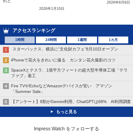
れど
2026年8月8日
2026年1月10日
アクセスランキング
1時間
24時間
1週間
1カ月
スターバックス、横浜に“文化財カフェ”8月10日オープン
iPhoneで花火をきれいに撮る カンタン花火撮影のコツ
SpaceXとテスラ、1億平方フィートの超大型半導体工場「テラ
ファブ」着工
Fire TVやEchoなどAmazonデバイスが安い アマゾン
「Summer Sale」
【アンケート】8割がGemini利用、ChatGPTは68% AI利用調査
もっと見る
Impress Watch をフォローする