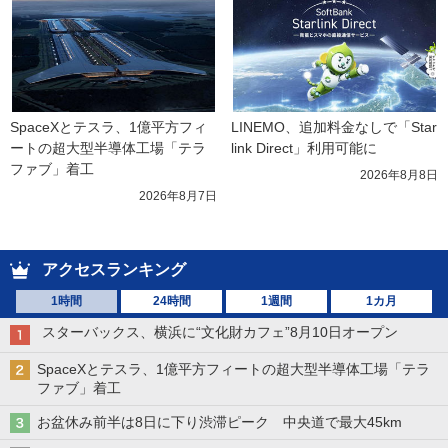
SpaceXとテスラ、1億平方フィ
LINEMO、追加料金なしで「Star
ートの超大型半導体工場「テラ
link Direct」利用可能に
ファブ」着工
2026年8月8日
2026年8月7日
アクセスランキング
1時間
24時間
1週間
1カ月
スターバックス、横浜に“文化財カフェ”8月10日オープン
SpaceXとテスラ、1億平方フィートの超大型半導体工場「テラ
ファブ」着工
お盆休み前半は8日に下り渋滞ピーク 中央道で最大45km