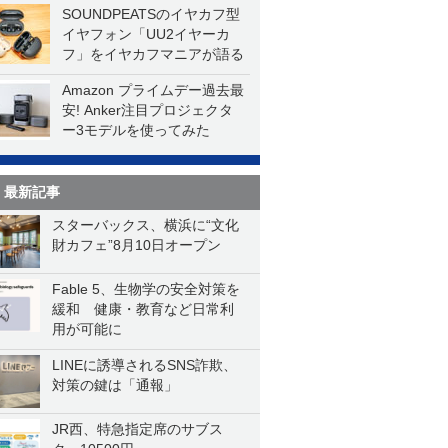
SOUNDPEATSのイヤカフ型
イヤフォン「UU2イヤーカ
フ」をイヤカフマニアが語る
Amazon プライムデー過去最
安! Anker注目プロジェクタ
ー3モデルを使ってみた
最新記事
スターバックス、横浜に“文化
財カフェ”8月10日オープン
Fable 5、生物学の安全対策を
緩和 健康・教育など日常利
用が可能に
LINEに誘導されるSNS詐欺、
対策の鍵は「通報」
JR西、特急指定席のサブス