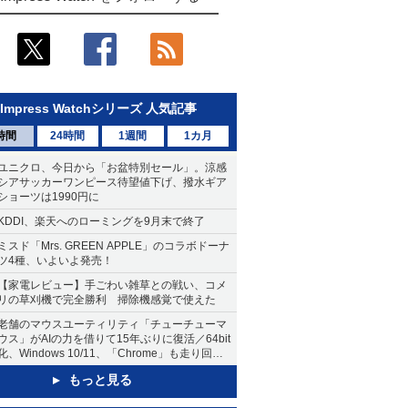
Impress Watchシリーズ 人気記事
時間
24時間
1週間
1カ月
ユニクロ、今日から「お盆特別セール」。涼感
シアサッカーワンピース待望値下げ、撥水ギア
ショーツは1990円に
KDDI、楽天へのローミングを9月末で終了
ミスド「Mrs. GREEN APPLE」のコラボドーナ
ツ4種、いよいよ発売！
【家電レビュー】手ごわい雑草との戦い、コメ
リの草刈機で完全勝利 掃除機感覚で使えた
老舗のマウスユーティリティ「チューチューマ
ウス」がAIの力を借りて15年ぶりに復活／64bit
化、Windows 10/11、「Chrome」も走り回
る。復活記念で2026年末まで500円
もっと見る