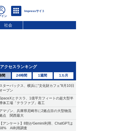
社会
アクセスランキング
時間
24時間
1週間
1カ月
スターバックス、横浜に“文化財カフェ”8月10日
オープン
SpaceXとテスラ、1億平方フィートの超大型半
導体工場「テラファブ」着工
アマゾン、兵庫県尼崎市に2拠点目の大型物流
拠点 関西最大
【アンケート】8割がGemini利用、ChatGPTは
68% AI利用調査