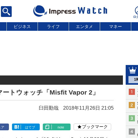
ビジネス
ライフ
エンタメ
マネー
1
ートウォッチ「Misfit Vapor 2」
臼田勤哉
2018年11月26日 21:05
ブックマーク
ェア
はてブ
note