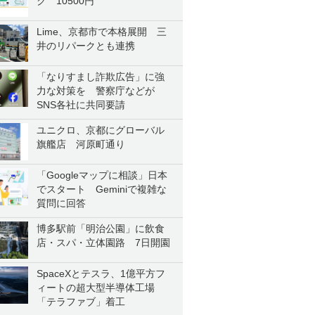
ク 10500円
Lime、京都市で本格展開 三
井のリパークとも連携
「なりすまし詐欺広告」に強
力な対策を 警察庁などが
SNS各社に共同要請
ユニクロ、京都にグローバル
旗艦店 河原町通り
「Googleマップに相談」日本
でスタート Geminiで複雑な
質問に回答
博多駅前「明治公園」に飲食
店・スパ・立体園路 7日開園
SpaceXとテスラ、1億平方フ
ィートの超大型半導体工場
「テラファブ」着工