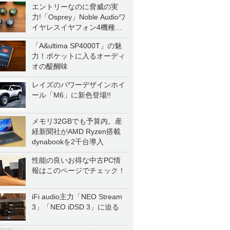
エントリーなのに脅威の実
力!「Osprey」Noble Audioワ
イヤレスイヤフォン4機種を
一気に聴く
「A&ultima SP4000T」の魅
力！ポケットに入るオーディ
オの醍醐味
レイズのパワーデザインホイ
ール「M6」に新色登場!!
メモリ32GBでも予算内。産
経新聞社がAMD Ryzen搭載
dynabookを2千台導入
性能の良いお得な中古PC情
報はこのページでチェック！
iFi audio主力「NEO Stream
3」「NEO iDSD 3」に迫る