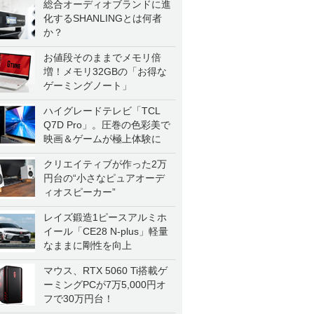
総合オーディオブランドに進
化するSHANLINGとは何者
か？
お値段そのままでメモリ倍
増！メモリ32GBの「お得な
ゲーミングノート」
ハイグレードテレビ「TCL
Q7D Pro」。圧巻の色彩美で
映画＆ゲームが極上体験に
クリエイティブが作った2万
円台の“小さなピュアオーデ
ィオスピーカー”
レイズ鍛造1ピースアルミホ
イール「CE28 N-plus」軽量
なままに剛性を向上
マウス、RTX 5060 Ti搭載ゲ
ーミングPCが7万5,000円オ
フで30万円台！