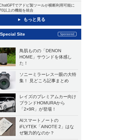
ChatGPTでアドビ製ツールが横断利用可能に
70以上の機能を統合
もっと見る
Special Site
鳥肌ものの「DENON
HOME」サウンドを体感し
た！
ソニーミラーレス一眼の大特
集！ 見どころ記事まとめ
レイズのプレミアムカー向け
ブランドHOMURAから
「2×9R」が登場！
AIスマートノートの
iFLYTEK「AINOTE 2」はな
ぜ魅力的なのか？