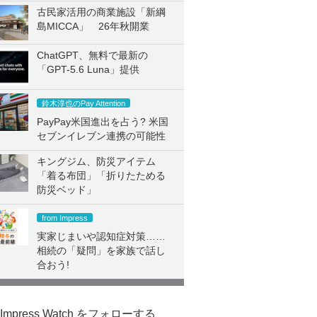
古民家活用の商業施設「新綱
島MICCA」 26年秋開業
ChatGPT、無料で最新の
「GPT-5.6 Luna」提供
鈴木淳也のPay Attention
PayPay米国進出を占う? 米国
セブンイレブン連携の可能性
キングジム、防災アイテム
「着る布団」「折りたためる
防災ベッド」
from Impress
実家じまいや認知症対策……
相続の「疑問」を家族で話し
合おう!
Impress Watch をフォローする