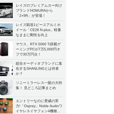
レイズのプレミアムカー向け
ブランドHOMURAから
「2×9R」が登場！
レイズ鍛造1ピースアルミホ
イール「CE28 N-plus」軽量
なままに剛性を向上
マウス、RTX 5060 Ti搭載ゲ
ーミングPCが7万5,000円オ
フで30万円台！
総合オーディオブランドに進
化するSHANLINGとは何者
か？
ソニーミラーレス一眼の大特
集！ 見どころ記事まとめ
エントリーなのに脅威の実
力!「Osprey」Noble Audioワ
イヤレスイヤフォン4機種を