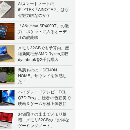
AIスマートノートの
iFLYTEK「AINOTE 2」はな
ぜ魅力的なのか？
「A&ultima SP4000T」の魅
力！ポケットに入るオーディ
オの醍醐味
メモリ32GBでも予算内。産
経新聞社がAMD Ryzen搭載
dynabookを2千台導入
鳥肌ものの「DENON
HOME」サウンドを体感し
た！
ハイグレードテレビ「TCL
Q7D Pro」。圧巻の色彩美で
映画＆ゲームが極上体験に
お値段そのままでメモリ倍
増！メモリ32GBの「お得な
ゲーミングノート」