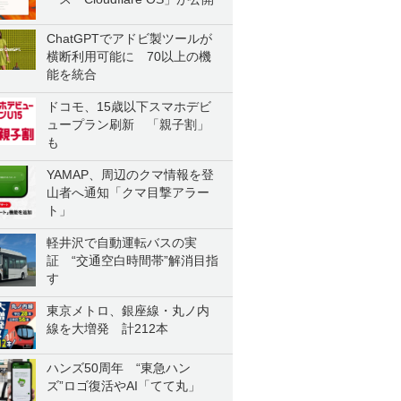
ChatGPTでアドビ製ツールが
横断利用可能に 70以上の機
能を統合
ドコモ、15歳以下スマホデビ
ュープラン刷新 「親子割」
も
YAMAP、周辺のクマ情報を登
山者へ通知「クマ目撃アラー
ト」
軽井沢で自動運転バスの実
証 “交通空白時間帯”解消目指
す
東京メトロ、銀座線・丸ノ内
線を大増発 計212本
ハンズ50周年 “東急ハン
ズ”ロゴ復活やAI「てて丸」