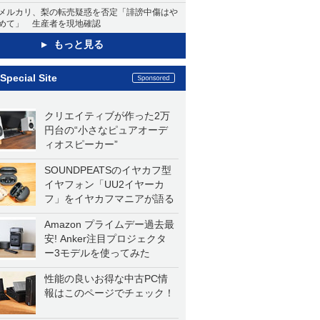
メルカリ、梨の転売疑惑を否定「誹謗中傷はや
めて」 生産者を現地確認
もっと見る
Special Site
クリエイティブが作った2万
円台の“小さなピュアオーデ
ィオスピーカー”
SOUNDPEATSのイヤカフ型
イヤフォン「UU2イヤーカ
フ」をイヤカフマニアが語る
Amazon プライムデー過去最
安! Anker注目プロジェクタ
ー3モデルを使ってみた
性能の良いお得な中古PC情
報はこのページでチェック！