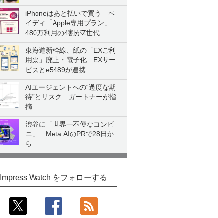
iPhoneはあと払いで買う ペ
イディ「Apple専用プラン」
480万利用の4割がZ世代
東海道新幹線、紙の「EXご利
用票」廃止・電子化 EXサー
ビスとe5489が連携
AIエージェントへの“過度な期
待”とリスク ガートナーが指
摘
渋谷に「世界一不便なコンビ
ニ」 Meta AIのPRで28日か
ら
Impress Watch をフォローする