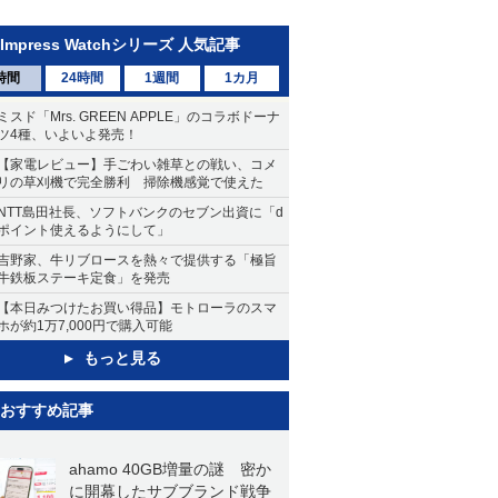
Impress Watchシリーズ 人気記事
時間
24時間
1週間
1カ月
ミスド「Mrs. GREEN APPLE」のコラボドーナ
ツ4種、いよいよ発売！
【家電レビュー】手ごわい雑草との戦い、コメ
リの草刈機で完全勝利 掃除機感覚で使えた
NTT島田社長、ソフトバンクのセブン出資に「d
ポイント使えるようにして」
吉野家、牛リブロースを熱々で提供する「極旨
牛鉄板ステーキ定食」を発売
【本日みつけたお買い得品】モトローラのスマ
ホが約1万7,000円で購入可能
もっと見る
おすすめ記事
ahamo 40GB増量の謎 密か
に開幕したサブブランド戦争