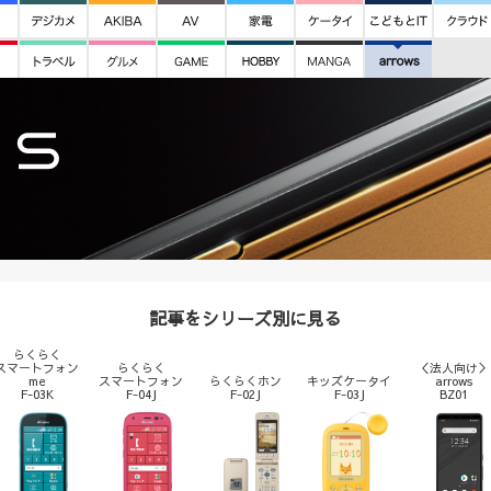
記事をシリーズ別に見る
らくらく
スマートフォン
らくらく
＜法人向け＞
me
スマートフォン
らくらくホン
キッズケータイ
arrows
F-03K
F-04J
F-02J
F-03J
BZ01