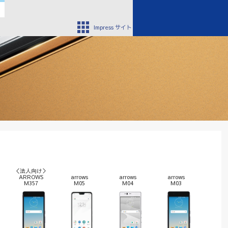
Impress サイト
＜法人向け＞
ARROWS
arrows
arrows
arrows
M357
M05
M04
M03