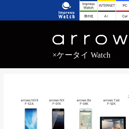
×ケータイ Watch
arrows NX9
arrows NX
arrows Be
arrows Tab
F-52A
F-01K
F-04K
F-02K