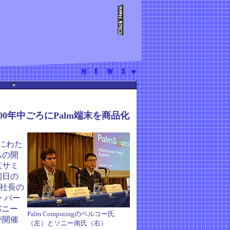
、2000年中ごろにPalm端末を商品化
日にわた
ムの開
京サミ
初日の
g副社長の
 パー
パニー
Palm Computingのベルコー氏
が開催
（左）とソニー南氏（右）