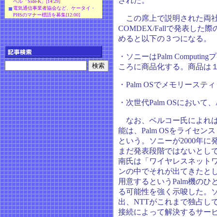
された。
ベル「Side-K」
[14:29]
電気通信事業者協会など、ケータイ・
PHSのマナー標語を募集
[12:00]
この席上で説明された両社
COMDEX/Fallで発表
めると以下の３つになる。
・ソニーはPalm Comput
ころに商品化する。商品は
・Palm OSでメモリース
・次世代Palm OSにおいて
なお、ベルコー氏によれば
能は、Palm OSをライセ
という。ソニーが2000年に
まだ発表段階ではないとし
南氏は「ワイヤレスネット
ンの中でそれが出てきたと
用意するというPalm機の
る可能性を強く示唆した。
出、NTTがこれまで独占し
接続によって解決するサー