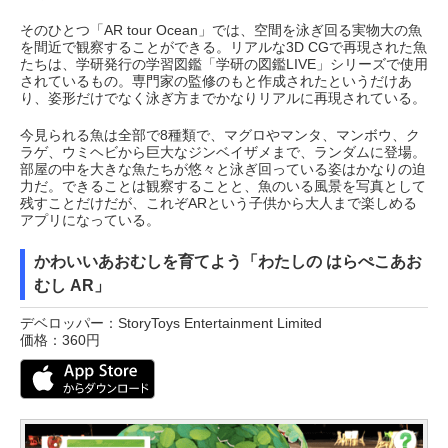
そのひとつ「AR tour Ocean」では、空間を泳ぎ回る実物大の魚
を間近で観察することができる。リアルな3D CGで再現された魚
たちは、学研発行の学習図鑑「学研の図鑑LIVE」シリーズで使用
されているもの。専門家の監修のもと作成されたというだけあ
り、姿形だけでなく泳ぎ方までかなりリアルに再現されている。
今見られる魚は全部で8種類で、マグロやマンタ、マンボウ、ク
ラゲ、ウミヘビから巨大なジンベイザメまで、ランダムに登場。
部屋の中を大きな魚たちが悠々と泳ぎ回っている姿はかなりの迫
力だ。できることは観察することと、魚のいる風景を写真として
残すことだけだが、これぞARという子供から大人まで楽しめる
アプリになっている。
かわいいあおむしを育てよう「わたしの はらぺこあお
むし AR」
デベロッパー：StoryToys Entertainment Limited
価格：360円