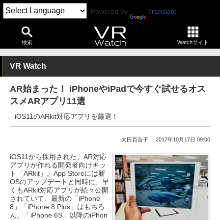
Powered by
Translate
検索
Watchサイト
VR Watch
AR始まった！ iPhoneやiPadで今すぐ試せるオス
スメARアプリ11選
iOS11のARkit対応アプリを厳選！
太田百合子
2017年10月17日 09:00
iOS11から採用された、AR対応
アプリが作れる開発者向けキッ
ト「ARkit」。App Storeには新
OSのアップデートと同時に、早
くもARkit対応アプリが続々公開
されていて、最新の「iPhone
8」「iPhone 8 Plus」はもちろ
ん、「iPhone 6S」以降のiPhon