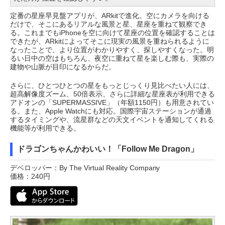
定番の星座早見盤アプリが、ARkitで進化。空にカメラを向ける
だけで、そこにあるリアルな風景と星、星座を重ねて観察でき
る。これまでもiPhoneを空に向けて星座の位置を確認することは
できたが、ARkitによってそこに現実の風景を重ねられるように
なったことで、より位置がわかりやすく、探しやすくなった。明
るい日中の空はもちろん、夜空に重ねて星を楽しむ際も、実際の
建物や山脈が目印になるからだ。
さらに、ひとつひとつの星をもっとじっくり見比べたい人には、
超高解像度ズーム、50倍表示、さらに詳細な星座表が利用できる
アドオンの「SUPERMASSIVE」（年額1150円）も用意されてい
る。また、Apple Watchにも対応。国際宇宙ステーションが通過
するタイミングや、流星群などの天文イベントを通知してくれる
機能等が利用できる。
ドラゴンちゃんかわいい！「Follow Me Dragon」
デベロッパー：By The Virtual Reality Company
価格：240円