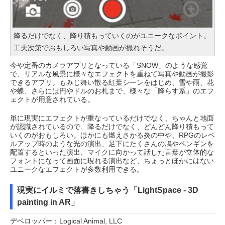
降るだけでなく、降り積もっていくのがユニークなポイント。
工夫次第でおもしろい写真や動画が撮れそうだ。
今や定番のカメラアプリとなっている「SNOW」のような感覚
で、リアルな風景に様々なエフェクトを重ねて写真や動画が撮影
できるアプリ。もみじ舞い散る紅葉シーンをはじめ、雪や雨、花
や蝶、さらには円やドルのお札まで、様々な「降らす系」のエフ
ェクトが用意されている。
単に現実にエフェクトが重なっているだけでなく、ちゃんと地面
が認識されているので、降るだけでなく、どんどん降り積もって
いくのがおもしろい。ほかにも燃えさかる炎の中や、RPGのレベ
ルアップ時のような光の演出、足下にたくさんの鳩やペンギンを
配置するといった演出、マイクに向かって話した言葉が立体的な
フォントになって画面に現れる演出など、ちょっとほかにはない
ユニークなエフェクトが多数利用できる。
現実にイルミで落書きしちゃう「LightSpace - 3D
painting in AR」
デベロッパー：Logical Animal, LLC