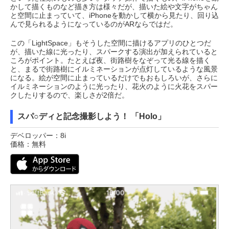
かして描くものなど描き方は様々だが、描いた絵や文字がちゃん
と空間に止まっていて、iPhoneを動かして横から見たり、回り込
んで見られるようになっているのがARならではだ。
この「LightSpace」もそうした空間に描けるアプリのひとつだ
が、描いた線に光ったり、スパークする演出が加えられていると
ころがポイント。たとえば夜、街路樹をなぞって光る線を描く
と、まるで街路樹にイルミネーションが点灯しているような風景
になる。絵が空間に止まっているだけでもおもしろいが、さらに
イルミネーションのように光ったり、花火のように火花をスパー
クしたりするので、楽しさが2倍だ。
スパ○ディと記念撮影しよう！ 「Holo」
デベロッパー：8i
価格：無料