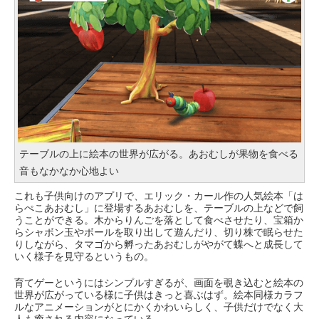
テーブルの上に絵本の世界が広がる。あおむしが果物を食べる
音もなかなか心地よい
これも子供向けのアプリで、エリック・カール作の人気絵本「は
らぺこあおむし」に登場するあおむしを、テーブルの上などで飼
うことができる。木からりんごを落として食べさせたり、宝箱か
らシャボン玉やボールを取り出して遊んだり、切り株で眠らせた
りしながら、タマゴから孵ったあおむしがやがて蝶へと成長して
いく様子を見守るというもの。
育てゲーというにはシンプルすぎるが、画面を覗き込むと絵本の
世界が広がっている様に子供はきっと喜ぶはず。絵本同様カラフ
ルなアニメーションがとにかくかわいらしく、子供だけでなく大
人も癒される内容になっている。