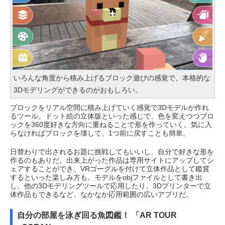
いろんな角度から積み上げるブロック遊びの感覚で、本格的な
3Dモデリングができるのがおもしろい。
ブロックをリアル空間に積み上げていく感覚で3Dモデルが作れ
るツール。ドット絵の立体版といった感じで、色を変えつつブロ
ックを360度好きな方向に重ねることで形を作っていく。気に入
らなければブロックを壊して、1つ前に戻すことも簡単。
日替わりで出されるお題に挑戦してもいいし、自分で好きな形を
作るのもありだ。出来上がった作品は専用サイトにアップしてシ
ェアすることができ、VRゴーグルを付けて立体作品として鑑賞
するといった楽しみ方も。モデルをobjファイルとして書き出
し、他の3Dモデリングツールで応用したり、3Dプリンターで立
体作品もできるなど、なかなか応用範囲の広いアプリだ。
自分の部屋を泳ぎ回る魚図鑑！ 「AR TOUR