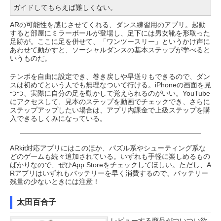
ガイドしてもらえば難しくない。
ARの可能性を感じさせてくれる、ダンス練習用のアプリ。起動
すると部屋にミラーボールが登場し、足下には男女靴を形取った
足跡が。ここに足を併せて、「ワンツースリー」というかけ声に
あわせて動かすと、ソーシャルダンスの基本ステップが学べると
いうものだ。
テンポを自由に設定でき、巻き戻しや早送りもできるので、ダン
スは初めてという人でも無理なついて行ける。iPhoneの画面を見
つつ、実際に自分の足を動かして覚えられるのがいい。YouTube
にアクセスして、見本のステップを動画でチェックでき、さらに
ステップアップしたい場合は、アプリ内課金で上級ステップを購
入できるしくみになっている。
ARkit対応アプリにはこのほか、パズル系やシューティング系な
どのゲームも続々追加されている。いずれも手軽に楽しめるもの
ばかりなので、ぜひApp Storeをチェックしてほしい。ただし、A
Rアプリはいずれもバッテリーを早く消費するので、バッテリー
残量の少ないときには注意！
太田百合子
レビューする商品がついつい欲