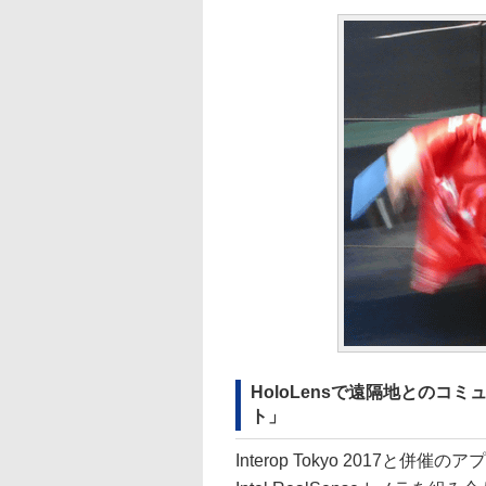
HoloLensで遠隔地との
ト」
Interop Tokyo 2017と併