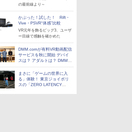
の最前線より～
かぶった！試した！ Rift・
Vive・PSVR“体感”比較
VR元年を飾るビッグ3、ユーザ
ー目線で感触を確かめた
DMM.comが有料VR動画配信
サービスを秋に開始 デバイ
スは？ アダルトは？ DMMに
聞く
まさに「ゲームの世界に入
る」体験！ 東京ジョイポリ
スの「ZERO LATENCY
VR」