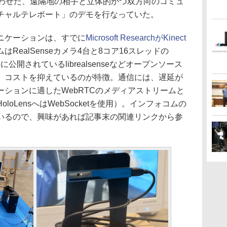
ラを組み合わせた、遠隔地の相手と立体的かつ双方向のコミュ
チャルテレポート」のデモを行なっていた。
ニケーションは、すでに
Microsoft ResearchがKinect
はRealSenseカメラ4台と8コア16スレッドの
tHubに公開されているlibrealsenseなどオープンソース
、コストを抑えているのが特徴。通信には、遅延が
ションに適したWebRTCのメディアストリームと
oLensへはWebSocketを使用）。インフォコムの
いるので、興味があれば記事末の関連リンクから参