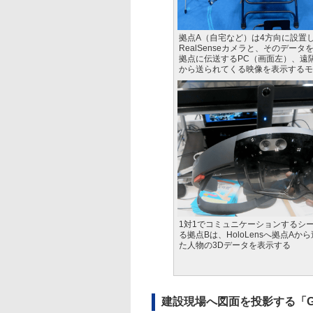
拠点A（自宅など）は4方向に設置
RealSenseカメラと、そのデー
拠点に伝送するPC（画面左）、遠
から送られてくる映像を表示するモ
1対1でコミュニケーションするシ
る拠点Bは、HoloLensへ拠点Aか
た人物の3Dデータを表示する
建設現場へ図面を投影する「Gyro