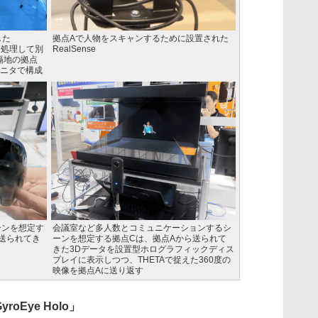
した
拠点Aで人物をスキャンするために設置された
タを処理して別
RealSense
隔地の拠点
ニタで構成
ーンを想定す
会議室など多人数とコミュニケーションするシ
ら送られてき
ーンを想定する拠点Cは、拠点Aから送られて
きた3Dデータを設置型ホログラフィックディス
プレイに表示しつつ、THETAで捉えた360度の
映像を拠点Aに送り返す
Eye Holo」