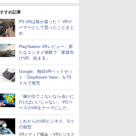
すすめ記事
PS VRは格が違った！ VRゲ
ーマーとして思ったことまと
め
PlayStation VRレビュー。新
たなエンタメ体験で「家庭向
けVR、始まる」
Google、独自VRヘッドセッ
ト「Daydream View」を79
ドルで発売
「嫁が出てこないなら会いに
行けばいいじゃない」 PCベ
ースのVRをテーマにしたム
ックが発売
これからのVRビジネス、5つ
の類型
VRメディア概論 ～VRビジネス