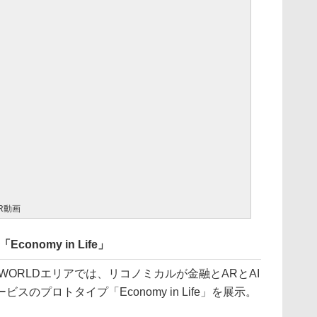
R動画
nomy in Life」
oT×AI×5GWORLDエリアでは、リコノミカルが金融とARとAI
のプロトタイプ「Economy in Life」を展示。