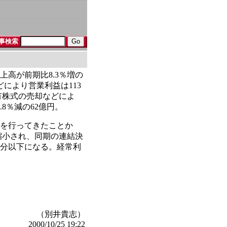
事検索
上高が前期比8.3％増の
どにより営業利益は113
有株式の売却などによ
.8％減の62億円。
編を行ってきたことか
縮小され、同期の連結決
の半分以下になる。経常利
（別井貴志）
2000/10/25 19:22