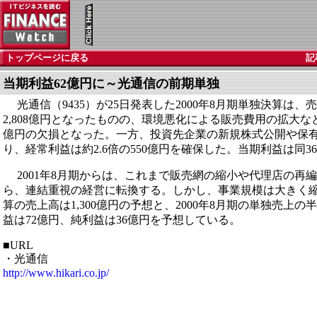
トップページに戻る
記
当期利益62億円に～光通信の前期単独
光通信（9435）が25日発表した2000年8月期単独決算は、売
2,808億円となったものの、環境悪化による販売費用の拡大な
億円の欠損となった。一方、投資先企業の新規株式公開や保
り、経常利益は約2.6倍の550億円を確保した。当期利益は同36
2001年8月期からは、これまで販売網の縮小や代理店の再
ら、連結重視の経営に転換する。しかし、事業規模は大きく
算の売上高は1,300億円の予想と、2000年8月期の単独売上
益は72億円、純利益は36億円を予想している。
■URL
・光通信
http://www.hikari.co.jp/