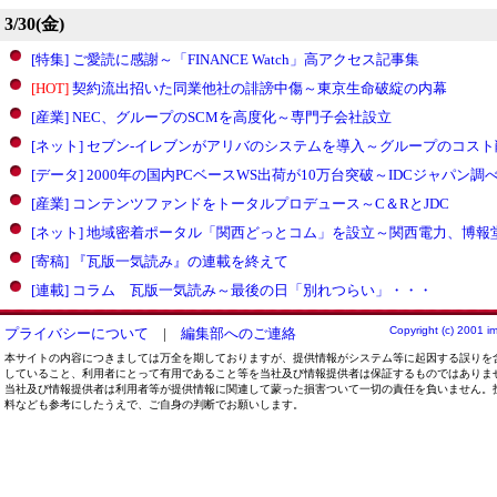
3/30(金)
[特集] ご愛読に感謝～「FINANCE Watch」高アクセス記事集
[HOT]
契約流出招いた同業他社の誹謗中傷～東京生命破綻の内幕
[産業] NEC、グループのSCMを高度化～専門子会社設立
[ネット] セブン-イレブンがアリバのシステムを導入～グループのコス
[データ] 2000年の国内PCベースWS出荷が10万台突破～IDCジャパン調
[産業] コンテンツファンドをトータルプロデュース～C＆RとJDC
[ネット] 地域密着ポータル「関西どっとコム」を設立～関西電力、博報
[寄稿] 『瓦版一気読み』の連載を終えて
[連載] コラム 瓦版一気読み～最後の日「別れつらい」・・・
Copyright (c) 2001 im
プライバシーについて
|
編集部へのご連絡
本サイトの内容につきましては万全を期しておりますが、提供情報がシステム等に起因する誤りを
していること、利用者にとって有用であること等を当社及び情報提供者は保証するものではありま
当社及び情報提供者は利用者等が提供情報に関連して蒙った損害ついて一切の責任を負いません。
料なども参考にしたうえで、ご自身の判断でお願いします。