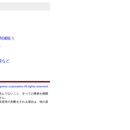
ト削減狙う
べ
堂など
press corporation All rights reserved.
含んでないこと、すべての事柄を網羅
せん。
投資等の判断をされる場合は、他の資