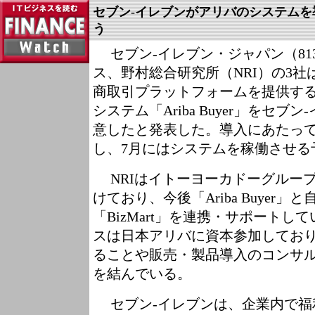
セブン-イレブンがアリバのシステム
う
セブン-イレブン・ジャパン（81
ス、野村総合研究所（NRI）の3社は
商取引プラットフォームを提供す
システム「Ariba Buyer」をセ
意したと発表した。導入にあたって
し、7月にはシステムを稼働させる
NRIはイトーヨーカドーグルー
けており、今後「Ariba Buyer」
「BizMart」を連携・サポート
スは日本アリバに資本参加してお
ることや販売・製品導入のコンサ
を結んでいる。
セブン-イレブンは、企業内で福