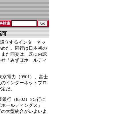
事検索
認可
て設立するインターネッ
決めた。同行は日本初の
。また同委は、既に内認
会社「みずほホールディ
電力（9501）、富士
最大のインターネットプロ
予定だ。
銀行（8302）の3行に
ほホールディングス」
行の大型統合がいよいよ