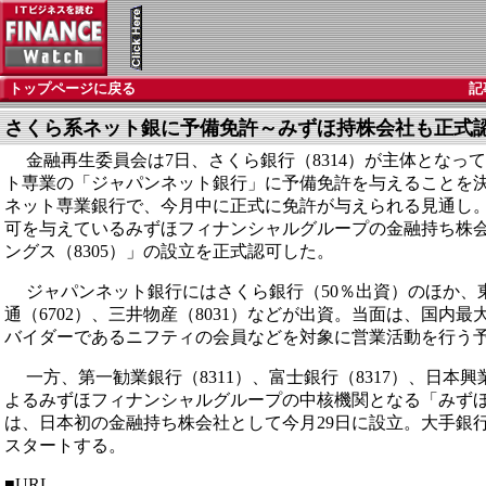
トップページに戻る
記
さくら系ネット銀に予備免許～みずほ持株会社も正式
金融再生委員会は7日、さくら銀行（8314）が主体となっ
ト専業の「ジャパンネット銀行」に予備免許を与えることを
ネット専業銀行で、今月中に正式に免許が与えられる見通し
可を与えているみずほフィナンシャルグループの金融持ち株
ングス（8305）」の設立を正式認可した。
ジャパンネット銀行にはさくら銀行（50％出資）のほか、東京
通（6702）、三井物産（8031）などが出資。当面は、国内
バイダーであるニフティの会員などを対象に営業活動を行う
一方、第一勧業銀行（8311）、富士銀行（8317）、日本興業
よるみずほフィナンシャルグループの中核機関となる「みず
は、日本初の金融持ち株会社として今月29日に設立。大手銀
スタートする。
■URL