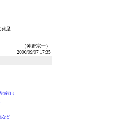
に発足
（沖野宗一）
2000/09/07 17:35
ト削減狙う
べ
堂など