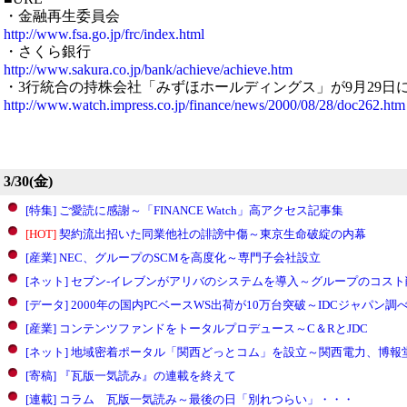
・金融再生委員会
http://www.fsa.go.jp/frc/index.html
・さくら銀行
http://www.sakura.co.jp/bank/achieve/achieve.htm
・3行統合の持株会社「みずほホールディングス」が9月29日
http://www.watch.impress.co.jp/finance/news/2000/08/28/doc262.htm
3/30(金)
[特集] ご愛読に感謝～「FINANCE Watch」高アクセス記事集
[HOT]
契約流出招いた同業他社の誹謗中傷～東京生命破綻の内幕
[産業] NEC、グループのSCMを高度化～専門子会社設立
[ネット] セブン-イレブンがアリバのシステムを導入～グループのコス
[データ] 2000年の国内PCベースWS出荷が10万台突破～IDCジャパン調
[産業] コンテンツファンドをトータルプロデュース～C＆RとJDC
[ネット] 地域密着ポータル「関西どっとコム」を設立～関西電力、博報
[寄稿] 『瓦版一気読み』の連載を終えて
[連載] コラム 瓦版一気読み～最後の日「別れつらい」・・・