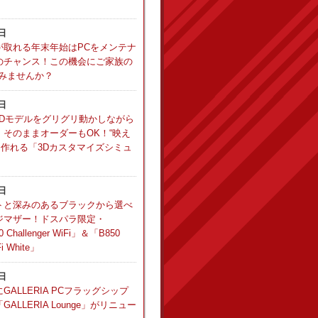
5日
が取れる年末年始はPCをメンテナ
のチャンス！この機会にご家族の
てみませんか？
9日
Aの3Dモデルをグリグリ動かしながら
そのままオーダーもOK！“映え
に作れる「3Dカスタマイズシミュ
1日
トと深みのあるブラックから選べ
ジマザー！ドスパラ限定・
 Challenger WiFi」＆「B850
Fi White」
1日
ALLERIA PCフラッグシップ
ALLERIA Lounge」がリニュー