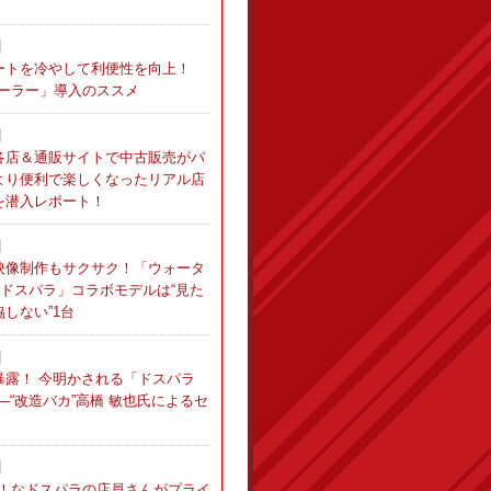
日
ートを冷やして利便性を向上！
クーラー」導入のススメ
日
各店＆通販サイトで中古販売がパ
より便利で楽しくなったリアル店
を潜入レポート！
日
映像制作もサクサク！「ウォータ
×ドスパラ」コラボモデルは“見た
しない”1台
日
暴露！ 今明かされる「ドスパラ
―“改造バカ”高橋 敏也氏によるセ
日
き！なドスパラの店員さんがプライ