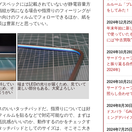
グスペックには記載されていないが静電容量方
ルルーム「プレ
をしてみた！
指紋が気になる場合や指滑りのフィーリングが
ホ向けのフィルムでフォローできるほか、紙を
2024年12月2
策は豊富だと思っていい。
年末年始に新
で使っていた
には“中古買取
2024年10月2
サードウェーブ
と振り返る自作P
2024年)
2024年10月2
斜してい
端までLEDの光りが届くため、見ていて
サードウェーブ
ため、そ
楽しい部分もある。大変よろしい
ほうがい
照らし合わせ
2024年8月30
スのいいタッチパッドだ。指滑りについては好
ドスパラ「GA
フィルムを貼るなどで対応可能なので、まずは
ミングデバイ
抵抗感がいいのか、動作するのかをチェックす
タッチパッドとしてのサイズは、そこそこ大き
2024年7月25