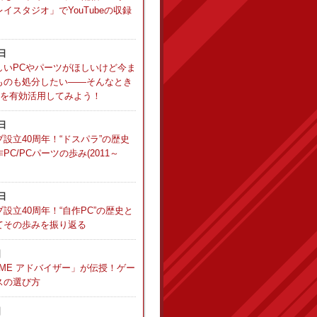
イスタジオ」でYouTubeの収録
5日
しいPCやパーツがほしいけど今ま
ものも処分したい――そんなとき
”を有効活用してみよう！
8日
設立40周年！“ドスパラ”の歴史
C/PCパーツの歩み(2011～
1日
設立40周年！“自作PC”の歴史と
てその歩みを振り返る
日
ME アドバイザー」が伝授！ゲー
スの選び方
日