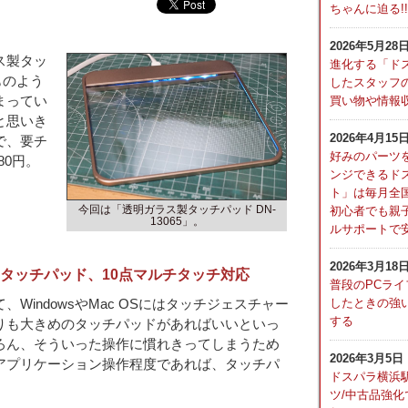
ちゃんに迫る!!
2026年5月28
ス製タッ
進化する「ド
つものよう
したスタッフの
買い物や情報
まってい
と思いき
2026年4月15
で、要チ
好みのパーツ
80円。
ンジできるド
ト」は毎月全
今回は「透明ガラス製タッチパッド DN-
初心者でも親
13065」。
ルサポートで
2026年3月18
”タッチパッド、10点マルチタッチ対応
普段のPCライ
したときの強い
WindowsやMac OSにはタッチジェスチャー
する
りも大きめのタッチパッドがあればいいといっ
ろん、そういった操作に慣れきってしまうため
2026年3月5日
アプリケーション操作程度であれば、タッチパ
ドスパラ横浜
。
ツ/中古品強