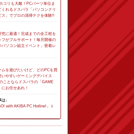
ホコリも大敵！PCパーツ単位ま
てくれるドスパラ「パソコンクリ
ス」でプロの清掃テクを体験!!
研究に最適！完成までの全工程を
ッフがフルサポート！毎月開催の
作パソコン組立イベント」密着レ
ームを遊びたいけど、どのPCを買
使いやすいゲーミングデバイス
のことならドスパラの「GAME
」にお任せあれ！
事は↓
with AKIBA PC Hotline!」ト