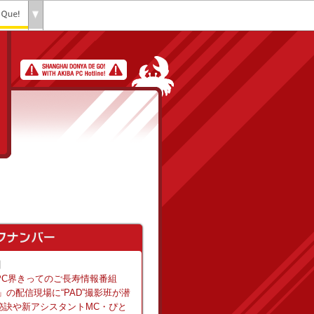
日
PC界きってのご長寿情報番組
」の配信現場に“PAD”撮影班が潜
秘訣や新アシスタントMC・ぴと