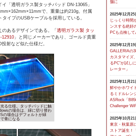
舗に
「透明ガラス製タッチパッド DN-13065」
m×162mm×11mmで、重量は約210g。付属
2025年12月2
トタイプのUSBケーブルを採用している。
じっくり時間
ンスする絶好
えのあるデザインである。「
透明ガラス製 タッ
PCも点検し
12910
」と同じメーカーであり、ゴールド貴重
D投射など似た仕様だ。
2025年12月1
GALLERI
カスタマイズ、
るPC”が試し
レーター」
2025年11月2
鮮やかホワイ
るミドルレン
ASRock「B850
Challenger Wi
と光る仕様。タッチパッドに触
ndowsの場合は、緑に切り替わ
 OSの場合はデフォルトが緑
2025年10月2
チで青になる
東京・秋葉原にG
ストア誕生！「G