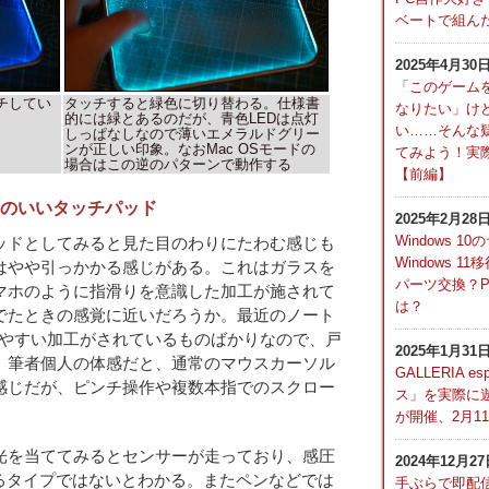
ベートで組んだ
2025年4月30
「このゲーム
ッチしてい
タッチすると緑色に切り替わる。仕様書
なりたい」け
的には緑とあるのだが、青色LEDは点灯
い……そんな
しっぱなしなので薄いエメラルドグリー
ンが正しい印象。なおMac OSモードの
てみよう！実
場合はこの逆のパターンで動作する
【前編】
のいいタッチパッド
2025年2月28
Windows 
ッドとしてみると見た目のわりにたわむ感じも
Windows 
はやや引っかかる感じがある。これはガラスを
パーツ交換？
マホのように指滑りを意識した加工が施されて
は？
でたときの感覚に近いだろうか。最近のノート
しやすい加工がされているものばかりなので、戸
2025年1月31
。筆者個人の体感だと、通常のマウスカーソル
GALLERIA e
感じだが、ピンチ操作や複数本指でのスクロー
ス」を実際に
。
が開催、2月1
光を当ててみるとセンサーが走っており、感圧
2024年12月2
するタイプではないとわかる。またペンなどでは
手ぶらで即配