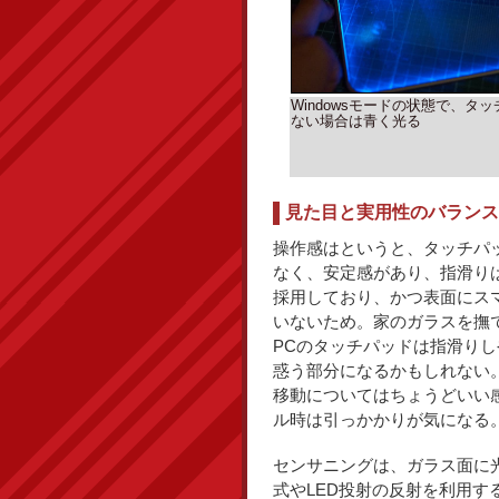
Windowsモードの状態で、タ
ない場合は青く光る
見た目と実用性のバランス
操作感はというと、タッチパ
なく、安定感があり、指滑り
採用しており、かつ表面にス
いないため。家のガラスを撫
PCのタッチパッドは指滑り
惑う部分になるかもしれない
移動についてはちょうどいい
ル時は引っかかりが気になる
センサニングは、ガラス面に
式やLED投射の反射を利用