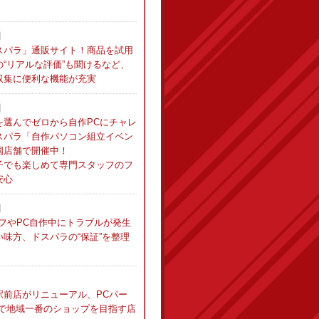
日
スパラ」通販サイト！商品を試用
“リアルな評価”も聞けるなど、
収集に便利な機能が充実
日
を選んでゼロから自作PCにチャレ
スパラ「自作パソコン組立イベン
国店舗で開催中！
子でも楽しめて専門スタッフのフ
安心
日
フやPC自作中にトラブルが発生
味方、ドスパラの“保証”を整理
駅前店がリニューアル、PCパー
化で地域一番のショップを目指す店