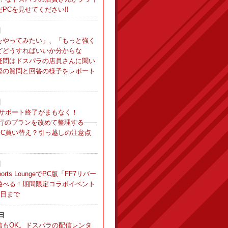
PCを見せてください!!
日
をやってみたい」、「もっと強く
どどうすればいいか分からな
疑問はドスパラの店員さんに聞い
際の質問と回答の様子をレポート
日
10のサポート終了がまもなく！
11移行のプランを改めて整理する――
PC買い替え？引っ越しの注意点
日
sports LoungeでPC版「FF7リバー
遊べる！期間限定コラボイベント
1日まで
7日
信もOK。ドスパラの配信レンタ