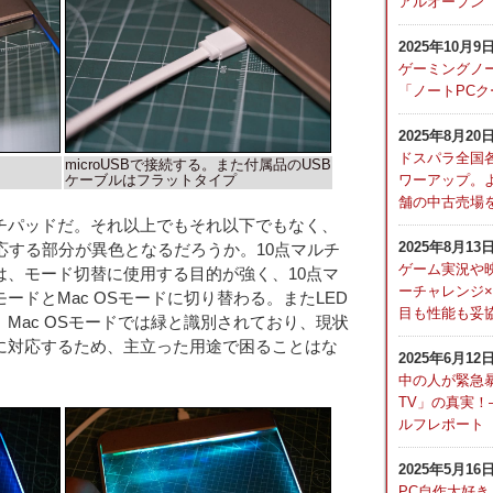
アルオープン
2025年10月9
ゲーミングノ
「ノートPC
2025年8月20
ドスパラ全国
microUSBで接続する。また付属品のUSB
ワーアップ。
ケーブルはフラットタイプ
舗の中古売場
チパッドだ。それ以上でもそれ以下でもなく、
2025年8月13
応する部分が異色となるだろうか。10点マルチ
ゲーム実況や
は、モード切替に使用する目的が強く、10点マ
ーチャレンジ
モードとMac OSモードに切り替わる。またLED
目も性能も妥協
青、Mac OSモードでは緑と識別されており、現状
ーに対応するため、主立った用途で困ることはな
2025年6月12
中の人が緊急
TV」の真実！
ルフレポート
2025年5月16
PC自作大好