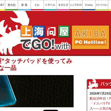
製”タッチパッドを使ってみ
な一品
2026年7月24
配信10年目！
「ドスパラTV
入――人気の