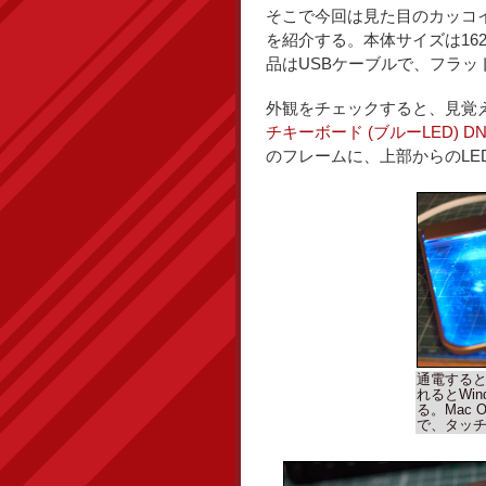
そこで今回は見た目のカッコイイ
を紹介する。本体サイズは162m
品はUSBケーブルで、フラッ
外観をチェックすると、見覚
チキーボード (ブルーLED) DN-
のフレームに、上部からのLE
通電する
れるとWi
る。Mac
で、タッ