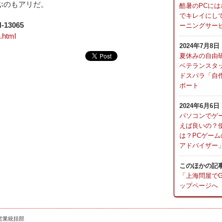
ぶのもアリだ。
酷暑のPCには
でキレイにし
13065
ーニングサービ
.html
2024年7月8日
夏休みの自由
ベテランスタ
ドスパラ「自
ポート
2024年6月6日
パソコンでゲ
えば良いの？
は？PCゲーム
アドバイザー
このほかの記
「上海問屋でGO! 
ップページへ
営業統括部