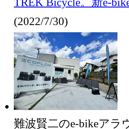
TREK Bicycle。新e-
(2022/7/30)
難波賢二のe-bikeア