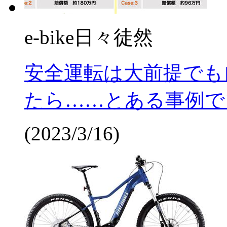
e-bike日々徒然
安全運転は大前提でも
たら……とある事例で
(2023/3/16)