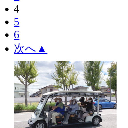
4
5
6
次へ
▲